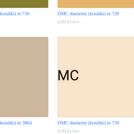
oraliki) nr 730
DMC diamenty (koraliki) nr 728
0,99
€
1,20
€
Pierwotna
Aktualna
cena
cena
Ten
wynosiła:
wynosi:
produkt
1,20 €.
0,99 €.
ma
wiele
wariantów.
Opcje
można
wybrać
na
stronie
produktu
oraliki) nr 3864
DMC diamenty (koraliki) nr 739
0,99
€
1,20
€
Pierwotna
Aktualna