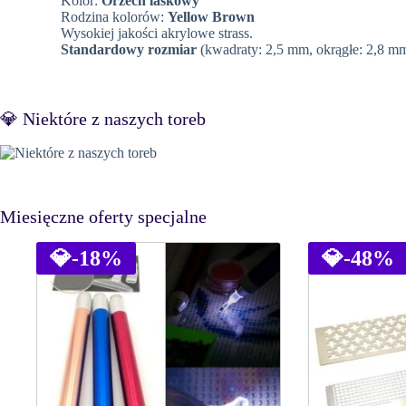
Kolor:
Orzech laskowy
Rodzina kolorów:
Yellow Brown
Wysokiej jakości akrylowe strass.
Standardowy rozmiar
(kwadraty: 2,5 mm, okrągłe: 2,8 mm
💎 Niektóre z naszych toreb
Miesięczne oferty specjalne
💎
-18%
💎
-48%