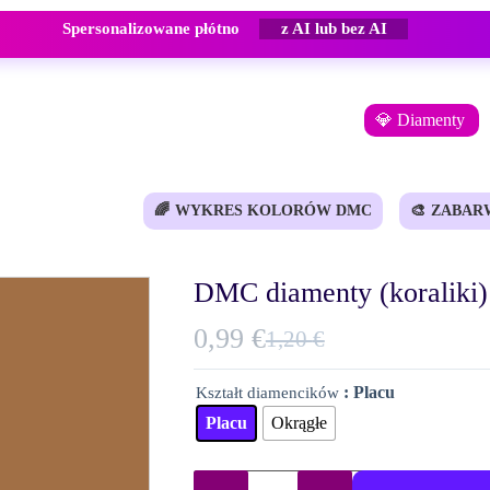
Spersonalizowane płótno
z AI lub bez AI
💎 Diamenty
🌈
WYKRES KOLORÓW DMC
🎨
ZABAR
DMC diamenty (koraliki)
0,99
€
1,20
€
Pierwotna
Aktualna
cena
cena
: Placu
Kształt diamencików
wynosiła:
wynosi:
Placu
Okrągłe
1,20 €.
0,99 €.
ilość