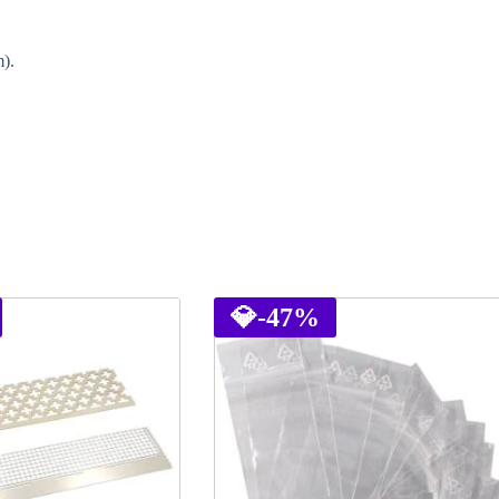
).
💎
-47%