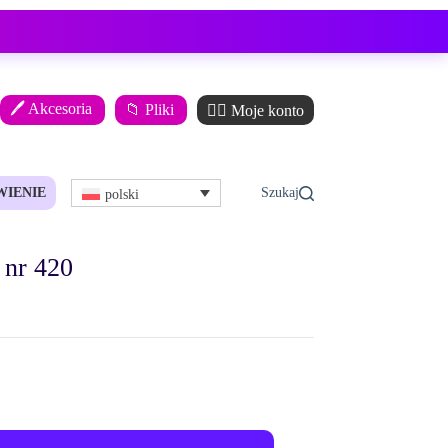
🖊️ Akcesoria
📁 Pliki
🙋‍♂️ Moje konto
WIENIE
polski
 nr 420