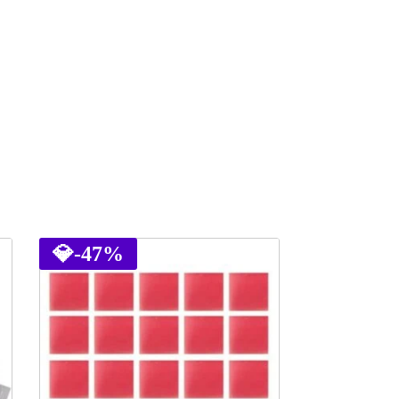
💎
-47%