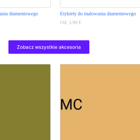
ania diamentowego
Etykiety do malowania diamentowego
Od:
3,90
€
Ten
produkt
Zobacz wszystkie akcesoria
ma
wiele
wariantów.
Opcje
można
wybrać
na
stronie
produktu