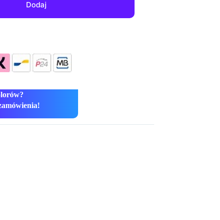
Dodaj
olorów?
zamówienia!