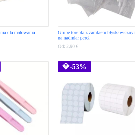
nia dla malowania
Grube torebki z zamkiem błyskawiczny
na nadmiar pereł
Od:
2,90
€
Ten
produkt
ma
💎
-53%
wiele
wariantów.
Opcje
można
wybrać
na
stronie
produktu