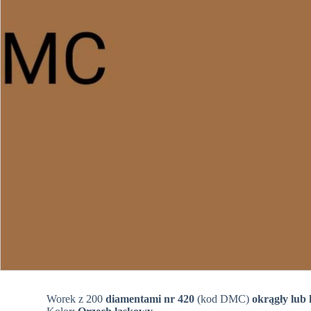
Worek z 200
diamentami nr 420
(kod DMC)
okrągły lub