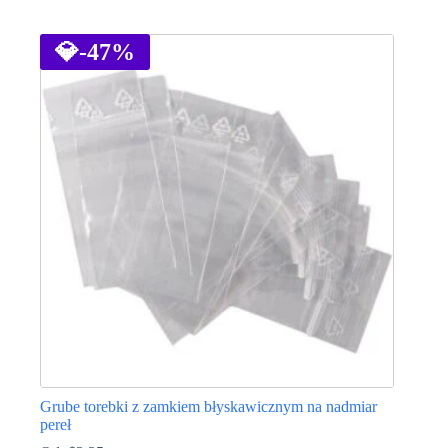
Ten
produkt
ma
💎
-47%
wiele
wariantów.
Opcje
można
wybrać
na
stronie
produktu
Grube torebki z zamkiem błyskawicznym na nadmiar
pereł