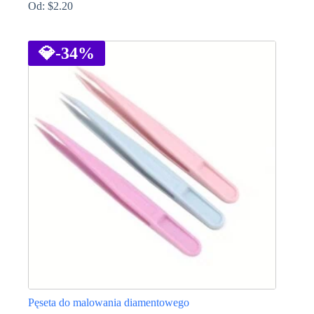
Od:
$
2.20
Ten
produkt
ma
💎
-34%
wiele
wariantów.
Opcje
można
wybrać
na
stronie
produktu
Pęseta do malowania diamentowego