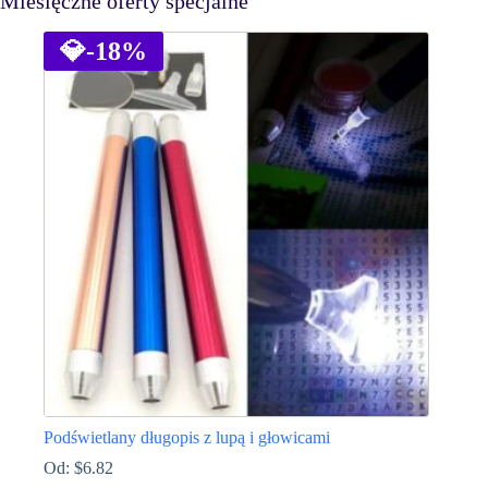
Miesięczne oferty specjalne
💎
-18%
Podświetlany długopis z lupą i głowicami
Od:
$
6.82