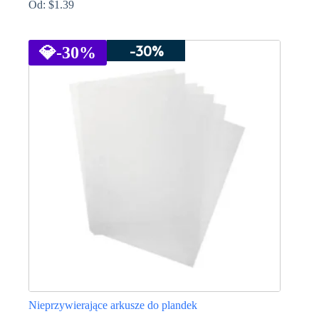
Od:
$
1.39
Ten
produkt
-30%
ma
💎
-30%
wiele
wariantów.
Opcje
można
wybrać
na
stronie
produktu
Nieprzywierające arkusze do plandek