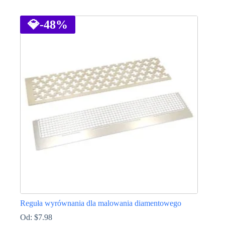
Ten
produkt
ma
💎
-48%
wiele
wariantów.
Opcje
można
wybrać
na
stronie
produktu
Reguła wyrównania dla malowania diamentowego
Od:
$
7.98