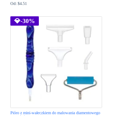
Od:
$
4.51
Ten
produkt
ma
💎
-30%
wiele
wariantów.
Opcje
można
wybrać
na
stronie
produktu
Pióro z mini-wałeczkiem do malowania diamentowego