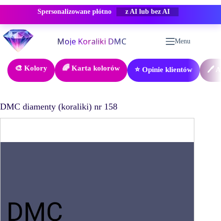
Spersonalizowane płótno
-50% RABAT
Przejdź
do
Menu
treści
🎨 Kolory
🌈 Karta kolorów
⭐ Opinie klientów
🖊️ 
DMC diamenty (koraliki) nr 158