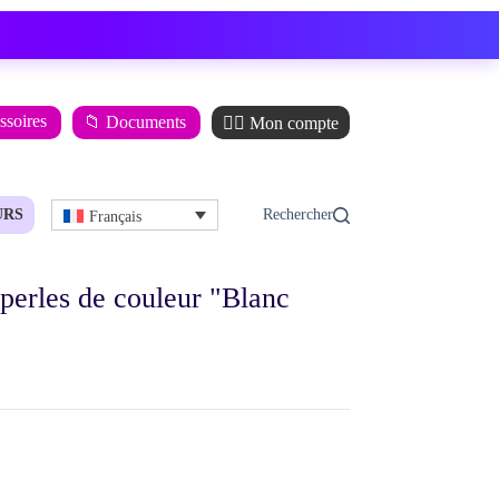
ssoires
📁 Documents
🙋‍♂️ Mon compte
URS
Français
erles de couleur "Blanc