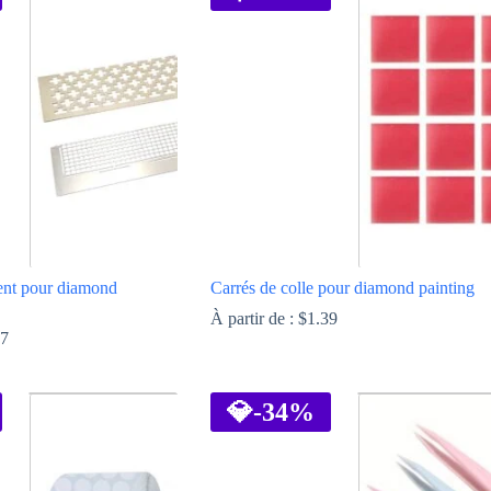
ent pour diamond
Carrés de colle pour diamond painting
À partir de :
$
1.39
97
Ce
produit
a
💎
-34%
plusieurs
variations.
Les
options