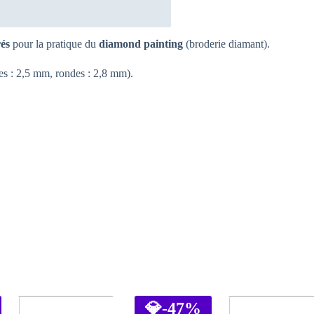
rés
pour la pratique du
diamond painting
(broderie diamant).
ées : 2,5 mm, rondes : 2,8 mm).
💎
-47%