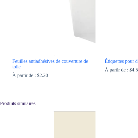
peuvent
peuvent
être
être
choisies
choisies
sur
sur
la
la
page
page
du
du
produit
produit
Feuilles antiadhésives de couverture de
Étiquettes pour 
toile
À partir de :
$
4.
À partir de :
$
2.20
Ce
Ce
produit
produit
a
a
plusieurs
plusieurs
Produits similaires
variations.
variations.
Les
Les
options
options
peuvent
peuvent
être
être
choisies
choisies