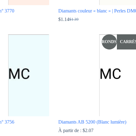
n° 3770
Diamants couleur « blanc » | Perles D
$
1.14
$
1.39
Le
Le
prix
prix
Ce
initial
actuel
produit
était :
est :
a
RONDS
CARRÉ
$1.39.
$1.14.
plusieurs
variations.
Les
options
peuvent
être
choisies
sur
la
page
du
produit
n° 3756
Diamants AB 5200 (Blanc lumière)
À partir de :
$
2.07