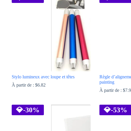
Stylo lumineux avec loupe et têtes
Règle d’alignem
painting
À partir de :
$
6.82
À partir de :
$
7.
Ce
Ce
produit
produit
a
💎
-30%
a
💎
-53%
plusieurs
plusieurs
variations.
variations.
Les
Les
options
options