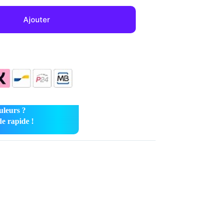
Ajouter
uleurs ?
e rapide !