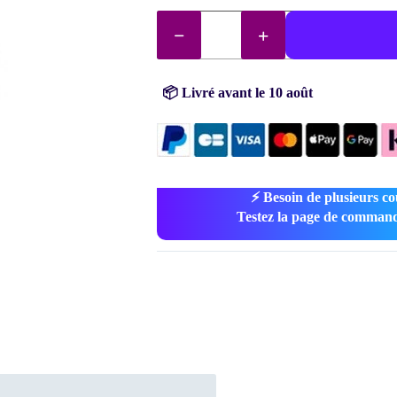
$1.39.
$1.14.
quantité
de
Diamants
DMC
n°
5200
📦 Livré avant le 10 août
⚡ Besoin de plusieurs co
Testez la page de command