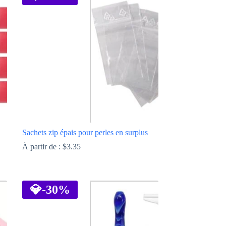
Sachets zip épais pour perles en surplus
À partir de :
$
3.35
Ce
produit
a
💎
-30%
plusieurs
variations.
Les
options