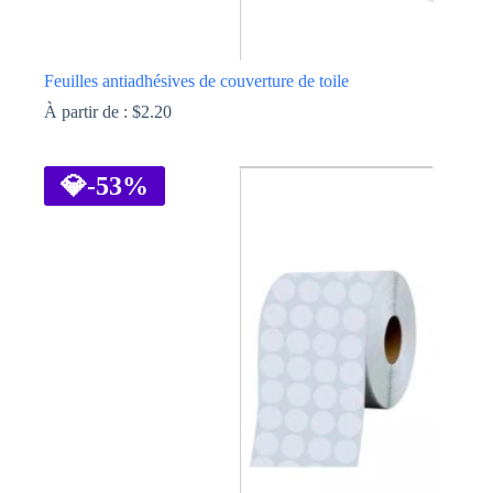
Feuilles antiadhésives de couverture de toile
À partir de :
$
2.20
Ce
produit
a
💎
-53%
plusieurs
variations.
Les
options
peuvent
être
choisies
sur
la
page
du
produit