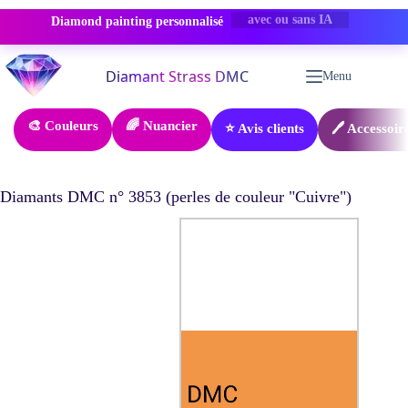
Diamond painting personnalisé
PROMO -50%
Passer
au
Menu
contenu
🎨 Couleurs
🌈 Nuancier
⭐ Avis clients
🖊️ Accessoir
Diamants DMC n° 3853 (perles de couleur "Cuivre")