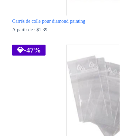
Carrés de colle pour diamond painting
À partir de :
$
1.39
Ce
produit
a
💎
-47%
plusieurs
variations.
Les
options
peuvent
être
choisies
sur
la
page
du
produit