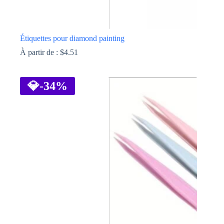
Étiquettes pour diamond painting
À partir de :
$
4.51
Ce
produit
a
💎
-34%
plusieurs
variations.
Les
options
peuvent
être
choisies
sur
la
page
du
produit