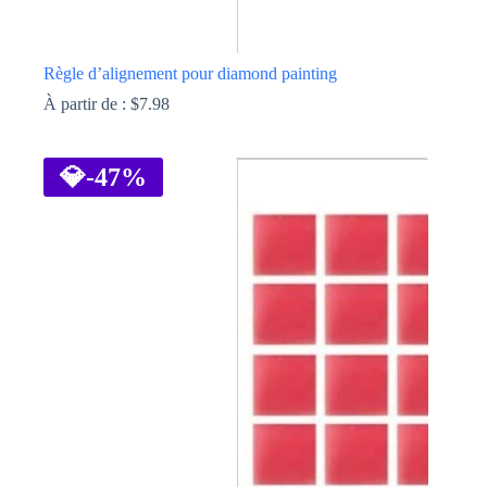
Règle d’alignement pour diamond painting
À partir de :
$
7.98
Ce
produit
a
💎
-47%
plusieurs
variations.
Les
options
peuvent
être
choisies
sur
la
page
du
produit