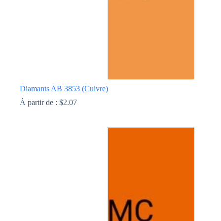
page
du
produit
Diamants AB 3853 (Cuivre)
À partir de :
$
2.07
Ce
produit
a
plusieurs
variations.
Les
options
peuvent
être
choisies
sur
la