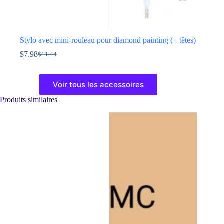
Stylo avec mini-rouleau pour diamond painting (+ têtes)
$
7.98
$
11.44
Le
Le
prix
prix
Ce
initial
actuel
produit
Voir tous les accessoires
était :
est :
a
$11.44.
$7.98.
plusieurs
Produits similaires
variations.
Les
options
peuvent
être
choisies
sur
la
page
du
produit