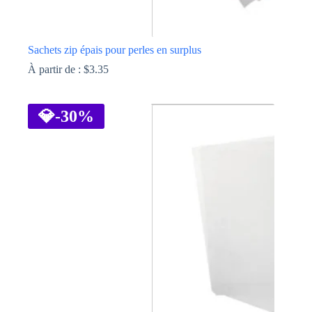
Sachets zip épais pour perles en surplus
À partir de :
$
3.35
Ce
produit
a
💎
-30%
plusieurs
variations.
Les
options
peuvent
être
choisies
sur
la
page
du
produit