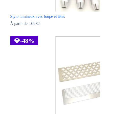
Stylo lumineux avec loupe et têtes
À partir de :
$
6.82
Ce
produit
a
💎
-48%
plusieurs
variations.
Les
options
peuvent
être
choisies
sur
la
page
du
produit