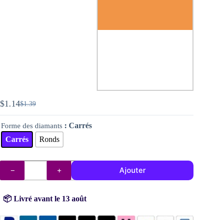
$
1.14
$
1.39
Le
Le
prix
prix
: Carrés
Forme des diamants
initial
actuel
était :
est :
Carrés
Ronds
$1.39.
$1.14.
quantité
Ajouter
de
Diamants
DMC
n°
📦 Livré avant le 13 août
3853