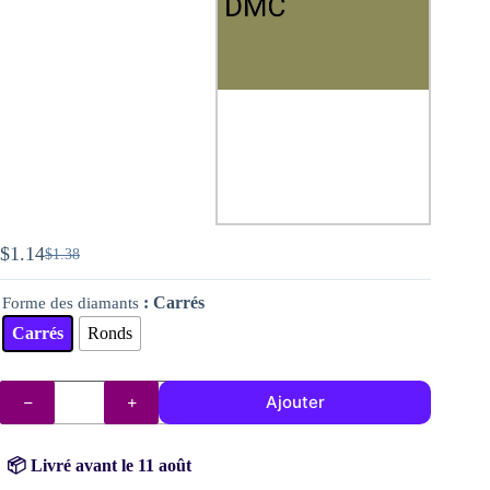
$
1.14
$
1.38
Le
Le
prix
prix
: Carrés
Forme des diamants
initial
actuel
était :
est :
Carrés
Ronds
$1.38.
$1.14.
quantité
Ajouter
de
Diamants
DMC
n°
📦 Livré avant le 11 août
3011