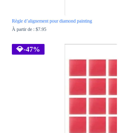
Règle d’alignement pour diamond painting
À partir de :
$
7.95
Ce
produit
a
💎
-47%
plusieurs
variations.
Les
options
peuvent
être
choisies
sur
la
page
du
produit