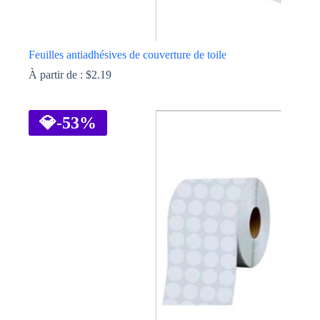
Feuilles antiadhésives de couverture de toile
À partir de :
$
2.19
Ce
produit
a
💎
-53%
plusieurs
variations.
Les
options
peuvent
être
choisies
sur
la
page
du
produit