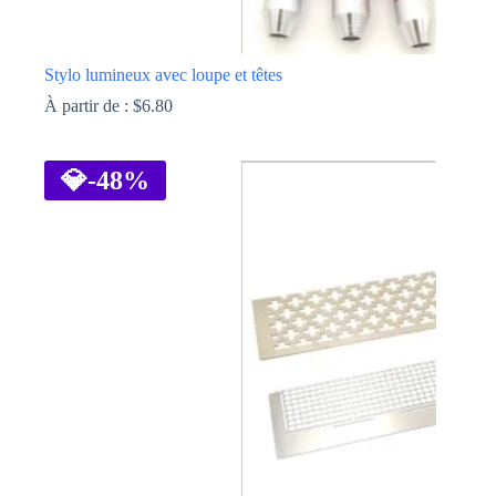
Stylo lumineux avec loupe et têtes
À partir de :
$
6.80
Ce
produit
a
💎
-48%
plusieurs
variations.
Les
options
peuvent
être
choisies
sur
la
page
du
produit