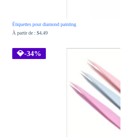
Étiquettes pour diamond painting
À partir de :
$
4.49
Ce
produit
a
💎
-34%
plusieurs
variations.
Les
options
peuvent
être
choisies
sur
la
page
du
produit