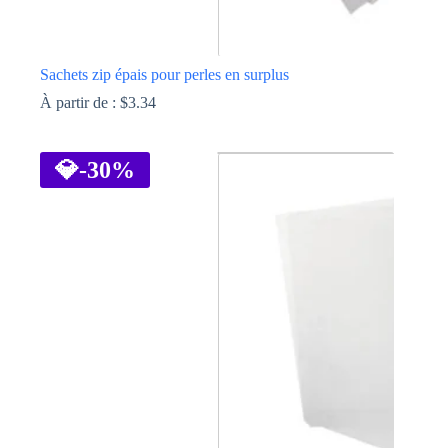
Sachets zip épais pour perles en surplus
À partir de :
$
3.34
Ce
produit
a
💎
-30%
plusieurs
variations.
Les
options
peuvent
être
choisies
sur
la
page
du
produit