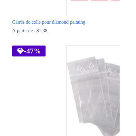
Carrés de colle pour diamond painting
À partir de :
$
1.38
Ce
produit
a
💎
-47%
plusieurs
variations.
Les
options
peuvent
être
choisies
sur
la
page
du
produit