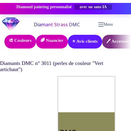
Diamond painting personnalisé
PROMO -50%
Passer
au
Menu
contenu
🎨 Couleurs
🌈 Nuancier
⭐ Avis clients
🖊️ Accessoir
Diamants DMC n° 3011 (perles de couleur "Vert
artichaut")