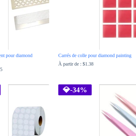
ent pour diamond
Carrés de colle pour diamond painting
À partir de :
$
1.38
95
Ce
produit
a
💎
-34%
plusieurs
variations.
Les
options
peuvent
être
choisies
sur