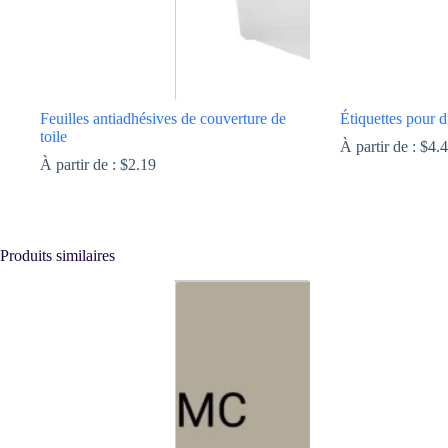
la
la
page
page
du
du
produit
produit
Feuilles antiadhésives de couverture de
Étiquettes pour 
toile
À partir de :
$
4.
À partir de :
$
2.19
Ce
Ce
produit
produit
a
a
plusieurs
plusieurs
Produits similaires
variations.
variations.
Les
Les
options
options
peuvent
peuvent
être
être
choisies
choisies
sur
sur
la
la
page
page
du
du
produit
produit