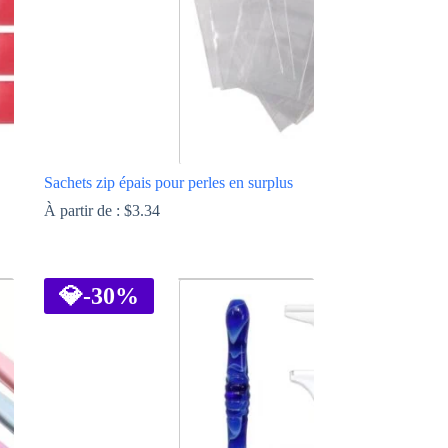
Sachets zip épais pour perles en surplus
À partir de :
$
3.34
Ce
produit
a
💎
-30%
plusieurs
variations.
Les
options
peuvent
être
choisies
sur