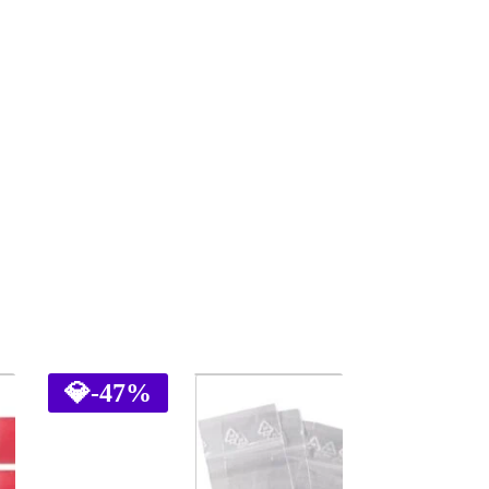
💎
-47%