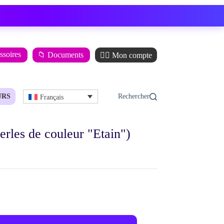
ssoires
📁 Documents
🙋‍♂️ Mon compte
URS
Français
rles de couleur "Etain")