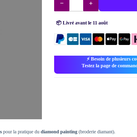
de
Diamants
DMC
n°
169
📦 Livré avant le 11 août
⚡ Besoin de plusieurs co
Testez la page de command
s
pour la pratique du
diamond painting
(broderie diamant).