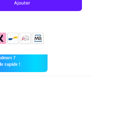
Ajouter
uleurs ?
e rapide !