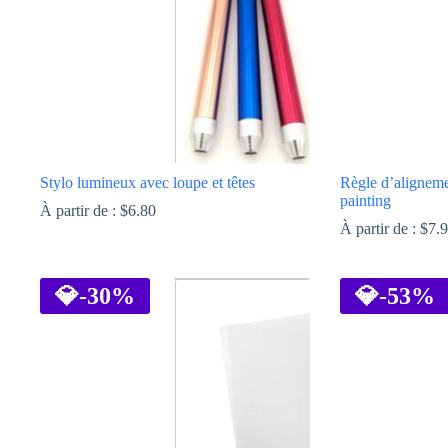
Stylo lumineux avec loupe et têtes
Règle d’alignem
painting
À partir de :
$
6.80
À partir de :
$
7.
Ce
Ce
produit
produit
a
💎
-30%
a
💎
-53%
plusieurs
plusieurs
variations.
variations.
Les
Les
options
options
peuvent
peuvent
être
être
choisies
choisies
sur
sur