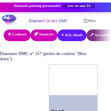
Diamond painting personnalisé
PROMO -50%
Passer
au
Menu
contenu
🎨 Couleurs
🌈 Nuancier
⭐ Avis clients
🖊️ Accessoir
Diamants DMC n° 157 (perles de couleur "Bleu
doux")