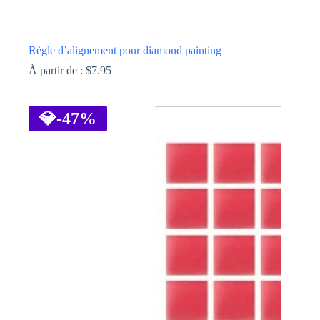
Règle d’alignement pour diamond painting
À partir de :
$
7.95
Ce
produit
a
💎
-47%
plusieurs
variations.
Les
options
peuvent
être
choisies
sur
la
page
du
produit