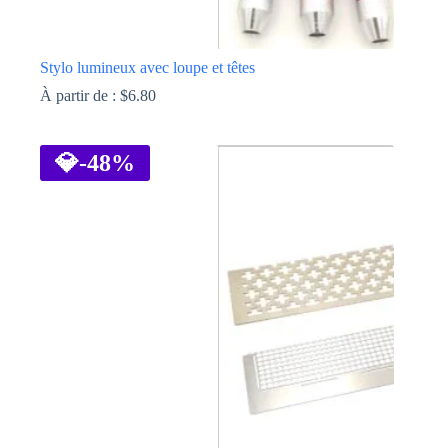
Stylo lumineux avec loupe et têtes
À partir de :
$
6.80
Ce
produit
a
💎
-48%
plusieurs
variations.
Les
options
peuvent
être
choisies
sur
la
page
du
produit