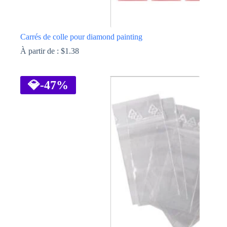
Carrés de colle pour diamond painting
À partir de :
$
1.38
Ce
produit
a
💎
-47%
plusieurs
variations.
Les
options
peuvent
être
choisies
sur
la
page
du
produit