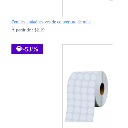
Feuilles antiadhésives de couverture de toile
À partir de :
$
2.19
Ce
produit
a
💎
-53%
plusieurs
variations.
Les
options
peuvent
être
choisies
sur
la
page
du
produit