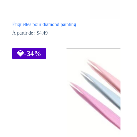
Étiquettes pour diamond painting
À partir de :
$
4.49
Ce
produit
a
💎
-34%
plusieurs
variations.
Les
options
peuvent
être
choisies
sur
la
page
du
produit