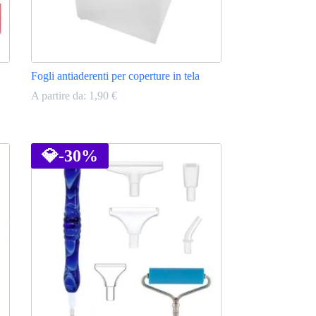
Fogli antiaderenti per coperture in tela
A partire da:
1,90
€
Questo
prodotto
ha
💎
-30%
più
varianti.
Le
opzioni
possono
essere
scelte
nella
pagina
del
prodotto