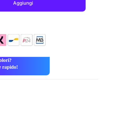
Aggiungi
olori?
e rapido!