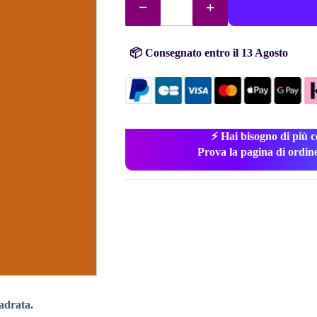
diamantini
(perline)
n°
921
quantità
📦 Consegnato entro il 13 Agosto
⚡ Hai bisogno di più c
Prova la pagina di ordin
adrata.