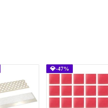
💎
-47%