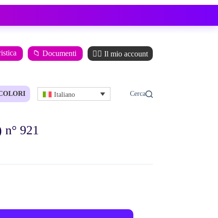
istica
📁 Documenti
🙋‍♂️ Il mio account
COLORI
Italiano
) n° 921