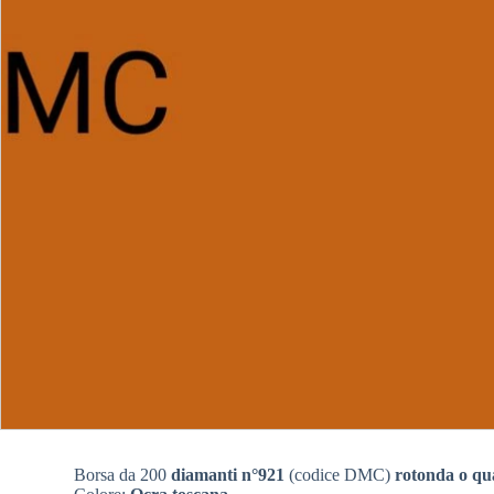
Borsa da 200
diamanti n°921
(codice DMC)
rotonda o qu