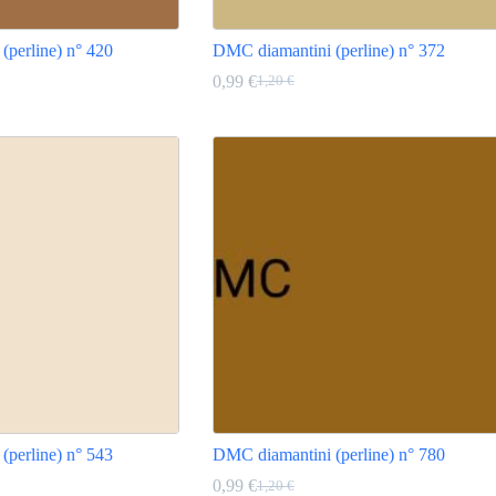
(perline) n° 420
DMC diamantini (perline) n° 372
0,99
€
1,20
€
Il
Il
prezzo
prezzo
Questo
originale
attuale
prodotto
era:
è:
ha
1,20 €.
0,99 €.
più
varianti.
Le
opzioni
possono
essere
scelte
nella
pagina
del
prodotto
(perline) n° 543
DMC diamantini (perline) n° 780
0,99
€
1,20
€
Il
Il