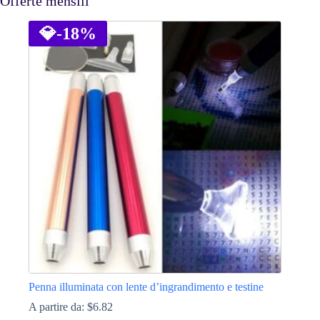
Offerte mensili
💎
-18%
Penna illuminata con lente d’ingrandimento e testine
A partire da:
$
6.82