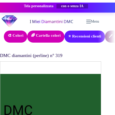
Tela personalizzata
-50% SCONTO
Salta
al
Menu
contenuto
🎨 Colori
🌈 Cartella colori
⭐ Recensioni clienti
🖊️
DMC diamantini (perline) n° 319