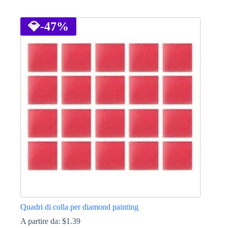
Questo
prodotto
ha
💎
-47%
più
varianti.
Le
opzioni
possono
essere
scelte
nella
pagina
del
prodotto
Quadri di colla per diamond painting
A partire da:
$
1.39