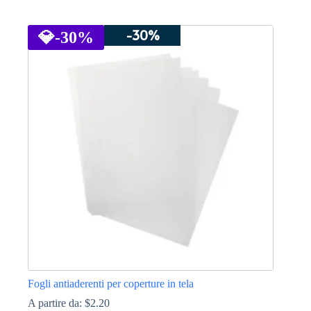
Questo
prodotto
-30%
ha
💎
-30%
più
varianti.
Le
opzioni
possono
essere
scelte
nella
pagina
del
prodotto
Fogli antiaderenti per coperture in tela
A partire da:
$
2.20