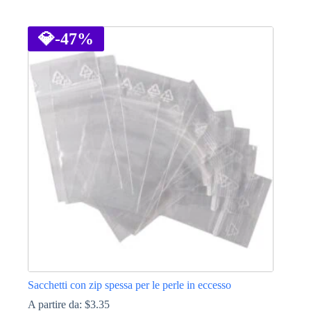
Questo
prodotto
ha
💎
-47%
più
varianti.
Le
opzioni
possono
essere
scelte
nella
pagina
del
prodotto
Sacchetti con zip spessa per le perle in eccesso
A partire da:
$
3.35