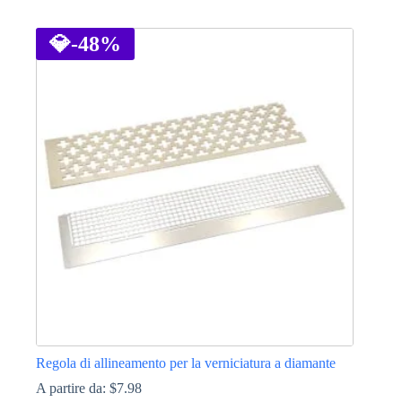
Questo
prodotto
ha
💎
-48%
più
varianti.
Le
opzioni
possono
essere
scelte
nella
pagina
del
prodotto
Regola di allineamento per la verniciatura a diamante
A partire da:
$
7.98