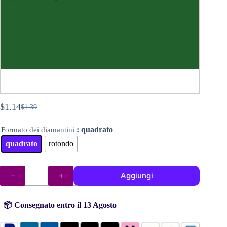
$
1.14
$
1.39
Il
Il
prezzo
prezzo
: quadrato
Formato dei diamantini
originale
attuale
era:
è:
quadrato
rotondo
$1.39.
$1.14.
DMC
Aggiungi
diamantini
(perline)
n°
319
📦 Consegnato entro il 13 Agosto
quantità