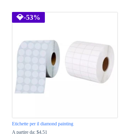
Questo
prodotto
ha
💎
-53%
più
varianti.
Le
opzioni
possono
essere
scelte
nella
pagina
del
prodotto
Etichette per il diamond painting
A partire da:
$
4.51