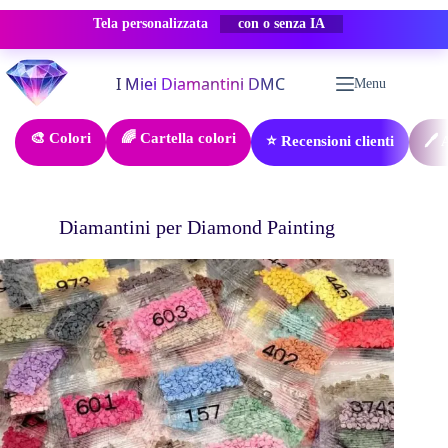
Tela personalizzata
-50% SCONTO
Salta
al
Menu
contenuto
🎨 Colori
🌈 Cartella colori
⭐ Recensioni clienti
🖊️
Diamantini per Diamond Painting