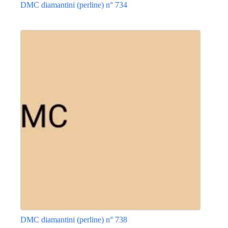
DMC diamantini (perline) n° 734
Questo
prodotto
ha
più
varianti.
Le
opzioni
possono
essere
scelte
nella
pagina
del
prodotto
DMC diamantini (perline) n° 738