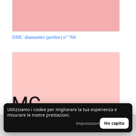
DMC diamantini (perline) n° 760
Questo
prodotto
ha
più
varianti.
Le
opzioni
possono
essere
scelte
nella
pagina
Utilizziamo i cookie per migliorare la tua esperienza e
del
misurare le nostre prestazioni.
prodotto
🔍
0
Ho capito
Impostazioni
👤