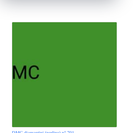
DMC diamantini (perline) n° 701