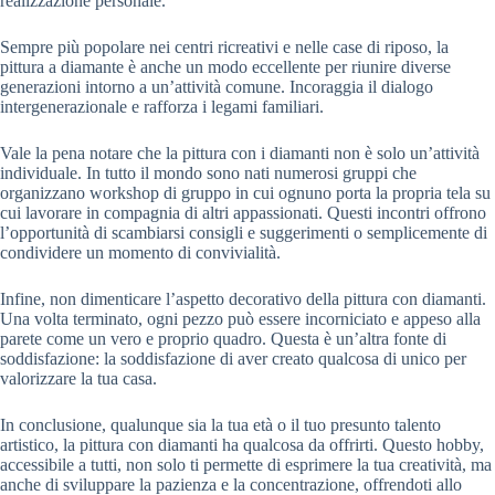
realizzazione personale.
Sempre più popolare nei centri ricreativi e nelle case di riposo, la
pittura a diamante è anche un modo eccellente per riunire diverse
generazioni intorno a un’attività comune. Incoraggia il dialogo
intergenerazionale e rafforza i legami familiari.
Vale la pena notare che la pittura con i diamanti non è solo un’attività
individuale. In tutto il mondo sono nati numerosi gruppi che
organizzano workshop di gruppo in cui ognuno porta la propria tela su
cui lavorare in compagnia di altri appassionati. Questi incontri offrono
l’opportunità di scambiarsi consigli e suggerimenti o semplicemente di
condividere un momento di convivialità.
Infine, non dimenticare l’aspetto decorativo della pittura con diamanti.
Una volta terminato, ogni pezzo può essere incorniciato e appeso alla
parete come un vero e proprio quadro. Questa è un’altra fonte di
soddisfazione: la soddisfazione di aver creato qualcosa di unico per
valorizzare la tua casa.
In conclusione, qualunque sia la tua età o il tuo presunto talento
artistico, la pittura con diamanti ha qualcosa da offrirti. Questo hobby,
accessibile a tutti, non solo ti permette di esprimere la tua creatività, ma
anche di sviluppare la pazienza e la concentrazione, offrendoti allo