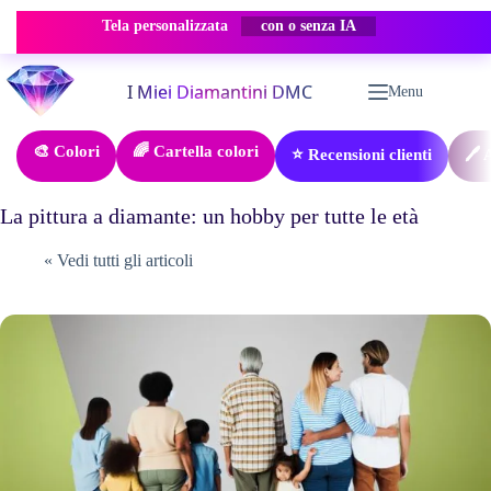
Tela personalizzata
con o senza IA
Salta
al
Menu
contenuto
🎨 Colori
🌈 Cartella colori
⭐ Recensioni clienti
🖊️
La pittura a diamante: un hobby per tutte le età
« Vedi tutti gli articoli