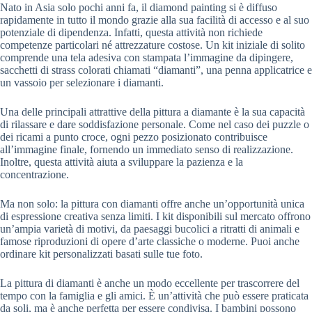
Nato in Asia solo pochi anni fa, il diamond painting si è diffuso
rapidamente in tutto il mondo grazie alla sua facilità di accesso e al suo
potenziale di dipendenza. Infatti, questa attività non richiede
competenze particolari né attrezzature costose. Un kit iniziale di solito
comprende una tela adesiva con stampata l’immagine da dipingere,
sacchetti di strass colorati chiamati “diamanti”, una penna applicatrice e
un vassoio per selezionare i diamanti.
Una delle principali attrattive della pittura a diamante è la sua capacità
di rilassare e dare soddisfazione personale. Come nel caso dei puzzle o
dei ricami a punto croce, ogni pezzo posizionato contribuisce
all’immagine finale, fornendo un immediato senso di realizzazione.
Inoltre, questa attività aiuta a sviluppare la pazienza e la
concentrazione.
Ma non solo: la pittura con diamanti offre anche un’opportunità unica
di espressione creativa senza limiti. I kit disponibili sul mercato offrono
un’ampia varietà di motivi, da paesaggi bucolici a ritratti di animali e
famose riproduzioni di opere d’arte classiche o moderne. Puoi anche
ordinare kit personalizzati basati sulle tue foto.
La pittura di diamanti è anche un modo eccellente per trascorrere del
tempo con la famiglia e gli amici. È un’attività che può essere praticata
da soli, ma è anche perfetta per essere condivisa. I bambini possono