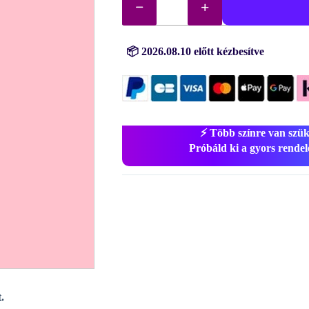
gyémántok
(kövek)
sz.
605
mennyiség
📦 2026.08.10 előtt kézbesítve
⚡ Több színre van szü
Próbáld ki a gyors rendelé
.