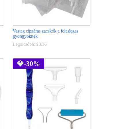
Vastag cipzáras zacskók a felesleges
gyöngyöknek
Legolcsóbb:
$
3.36
Ennek
a
terméknek
💎
-30%
több
variációja
van.
A
változatok
a
termékoldalon
választhatók
ki