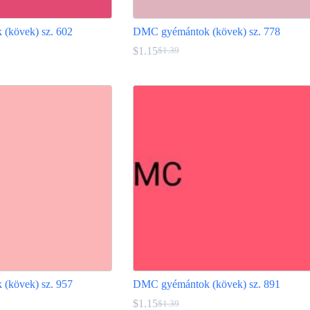
(kövek) sz. 602
DMC gyémántok (kövek) sz. 778
$
1.15
$
1.39
Original
Current
price
price
Ennek
was:
is:
a
$1.39.
$1.15.
terméknek
több
variációja
van.
A
változatok
a
termékoldalon
választhatók
ki
(kövek) sz. 957
DMC gyémántok (kövek) sz. 891
$
1.15
$
1.39
Original
Current