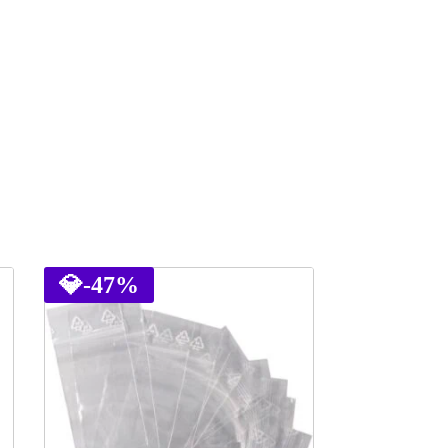
💎
-47%