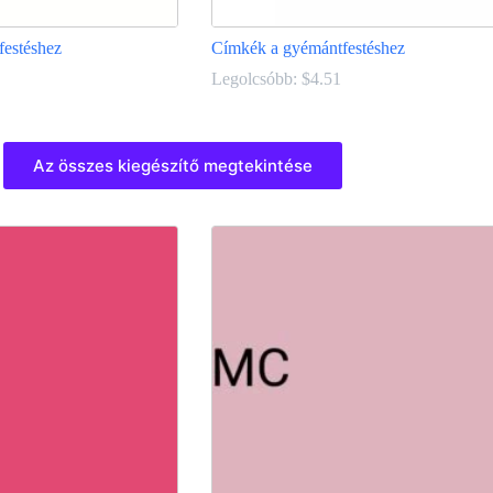
festéshez
Címkék a gyémántfestéshez
Legolcsóbb:
$
4.51
Ennek
a
Az összes kiegészítő megtekintése
terméknek
több
variációja
van.
A
változatok
a
termékoldalon
választhatók
ki