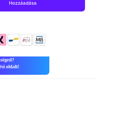
Hozzáadása
kséged?
si oldalt!