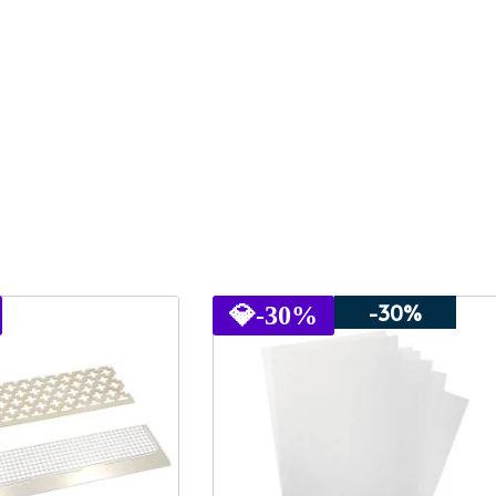
-30%
💎
-30%