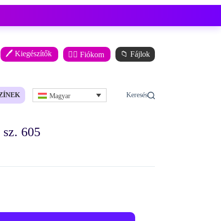
🖊️ Kiegészítők
📁 Fájlok
🙋‍♂️ Fiókom
ZÍNEK
Magyar
sz. 605