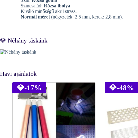
Szín:
Rózsa gomb
Színcsalád:
Rózsa ibolya
Kiváló minőségű akril strass.
Normál méret
(négyzetek: 2,5 mm, kerek: 2,8 mm).
💎 Néhány táskánk
Havi ajánlatok
💎
-17%
💎
-48%