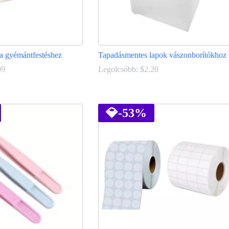
y a gyémántfestéshez
Tapadásmentes lapok vászonborítókhoz
99
Legolcsóbb:
$
2.20
Ennek
a
terméknek
💎
-53%
több
variációja
van.
A
változatok
a
termékoldalon
választhatók
ki