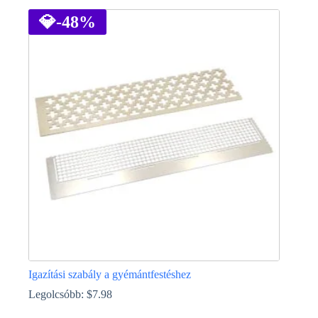
a
terméknek
💎
-48%
több
variációja
van.
A
változatok
a
termékoldalon
választhatók
ki
Igazítási szabály a gyémántfestéshez
Legolcsóbb:
$
7.98
Ennek