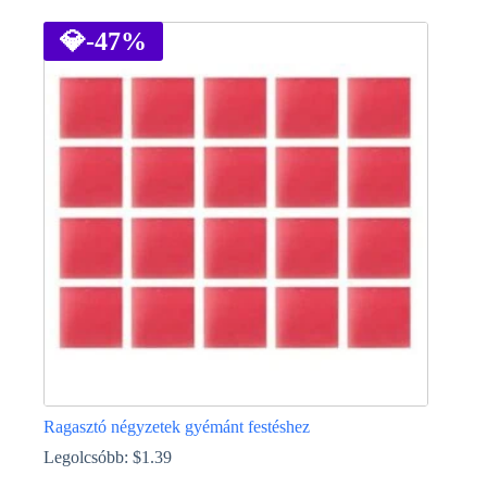
a
terméknek
💎
-47%
több
variációja
van.
A
változatok
a
termékoldalon
választhatók
ki
Ragasztó négyzetek gyémánt festéshez
Legolcsóbb:
$
1.39
Ennek