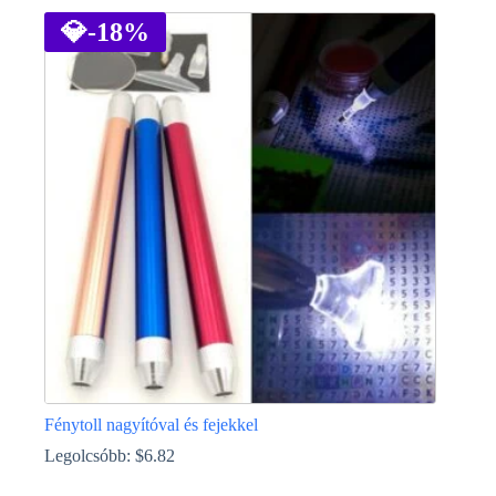
💎
-18%
Fénytoll nagyítóval és fejekkel
Legolcsóbb:
$
6.82
Ennek