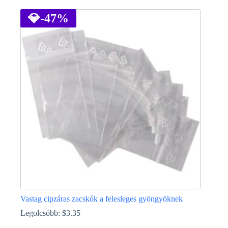
a
terméknek
💎
-47%
több
variációja
van.
A
változatok
a
termékoldalon
választhatók
ki
Vastag cipzáras zacskók a felesleges gyöngyöknek
Legolcsóbb:
$
3.35
Ennek