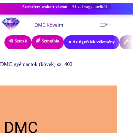
Személyre szabott vászon
-50% KEDVEZMÉNY
Skip
to
Menu
content
🎨 Színek
🌈 Színtábla
⭐ Az ügyfelek vélemény
🖊️ 
DMC gyémántok (kövek) sz. 402