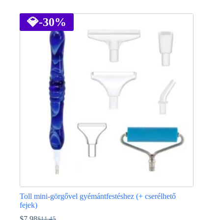
Ennek
a
terméknek
💎
-30%
több
variációja
van.
A
változatok
a
termékoldalon
választhatók
ki
Toll mini-görgővel gyémántfestéshez (+ cserélhető
fejek)
$
7.98
$
11.45