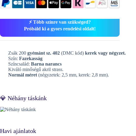
⚡ Több színre van szükséged?
Próbáld ki a gyors rendelési oldalt!
Zsák 200
gyémánt sz. 402
(DMC kód)
kerek vagy négyzet.
Szín:
Fazekasság
Színcsalád:
Barna narancs
Kiváló minőségű akril strass.
Normál méret
(négyzetek: 2,5 mm, kerek: 2,8 mm).
💎 Néhány táskánk
Havi ajánlatok