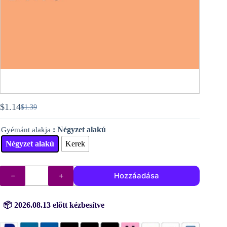
$
1.14
$
1.39
Original
Current
price
price
: Négyzet alakú
Gyémánt alakja
was:
is:
$1.39.
$1.14.
Négyzet alakú
Kerek
DMC
Hozzáadása
gyémántok
(kövek)
sz.
402
📦 2026.08.13 előtt kézbesítve
mennyiség