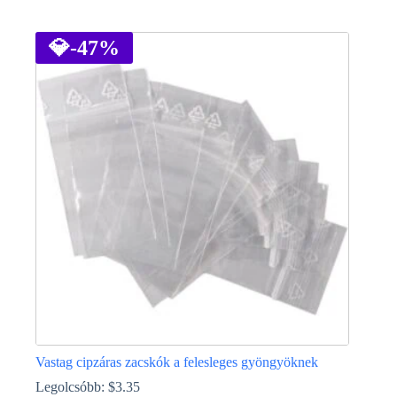
Ennek
a
terméknek
💎
-47%
több
variációja
van.
A
változatok
a
termékoldalon
választhatók
ki
Vastag cipzáras zacskók a felesleges gyöngyöknek
Legolcsóbb:
$
3.35