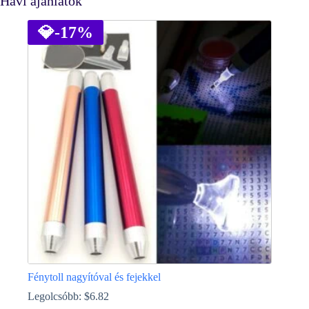
Havi ajánlatok
💎
-17%
Fénytoll nagyítóval és fejekkel
Legolcsóbb:
$
6.82