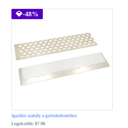
Ennek
a
terméknek
💎
-48%
több
variációja
van.
A
változatok
a
termékoldalon
választhatók
ki
Igazítási szabály a gyémántfestéshez
Legolcsóbb:
$
7.98