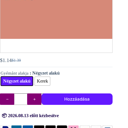
$
1.14
$
1.39
Original
Current
price
price
: Négyzet alakú
Gyémánt alakja
was:
is:
$1.39.
$1.14.
Négyzet alakú
Kerek
DMC
Hozzáadása
gyémántok
(kövek)
sz.
3778
📦 2026.08.13 előtt kézbesítve
mennyiség