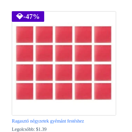
Ennek
a
terméknek
💎
-47%
több
variációja
van.
A
változatok
a
termékoldalon
választhatók
ki
Ragasztó négyzetek gyémánt festéshez
Legolcsóbb:
$
1.39