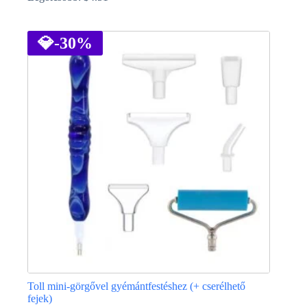
Ennek
a
terméknek
💎
-30%
több
variációja
van.
A
változatok
a
termékoldalon
választhatók
ki
Toll mini-görgővel gyémántfestéshez (+ cserélhető
fejek)