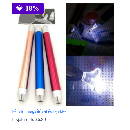
💎
-18%
Fénytoll nagyítóval és fejekkel
Legolcsóbb:
$
6.80
Ennek