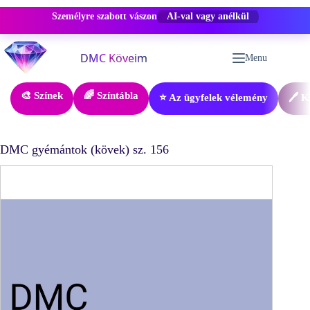
Személyre szabott vászon
-50% KEDVEZMÉNY
Skip
to
Menu
content
🎨 Színek
🌈 Színtábla
⭐ Az ügyfelek vélemény
🖊️ 
DMC gyémántok (kövek) sz. 156