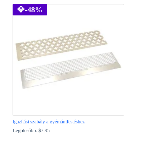
a
terméknek
💎
-48%
több
variációja
van.
A
változatok
a
termékoldalon
választhatók
ki
Igazítási szabály a gyémántfestéshez
Legolcsóbb:
$
7.95
Ennek