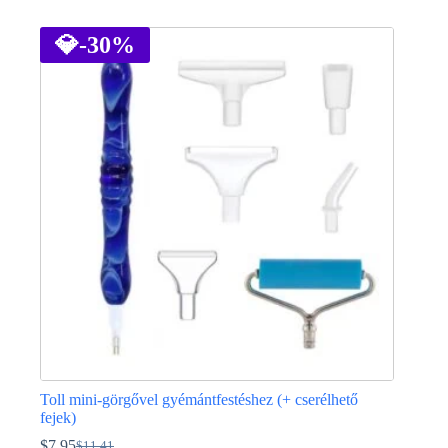
Ennek
a
terméknek
💎
-30%
több
variációja
van.
A
változatok
a
termékoldalon
választhatók
ki
Toll mini-görgővel gyémántfestéshez (+ cserélhető
fejek)
$
7.95
$
11.41