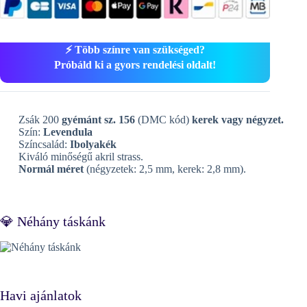
⚡ Több színre van szükséged?
Próbáld ki a gyors rendelési oldalt!
Zsák 200
gyémánt sz. 156
(DMC kód)
kerek vagy négyzet.
Szín:
Levendula
Színcsalád:
Ibolyakék
Kiváló minőségű akril strass.
Normál méret
(négyzetek: 2,5 mm, kerek: 2,8 mm).
💎 Néhány táskánk
Havi ajánlatok