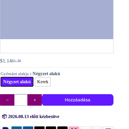
$
1.14
$
1.38
Original
Current
price
price
: Négyzet alakú
Gyémánt alakja
was:
is:
$1.38.
$1.14.
Négyzet alakú
Kerek
DMC
Hozzáadása
gyémántok
(kövek)
sz.
156
📦 2026.08.13 előtt kézbesítve
mennyiség