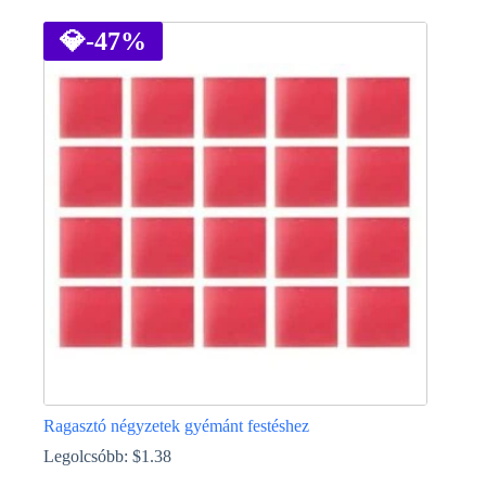
a
terméknek
💎
-47%
több
variációja
van.
A
változatok
a
termékoldalon
választhatók
ki
Ragasztó négyzetek gyémánt festéshez
Legolcsóbb:
$
1.38
Ennek