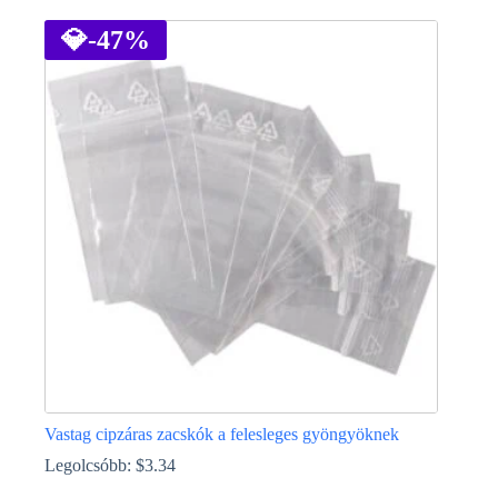
a
terméknek
💎
-47%
több
variációja
van.
A
változatok
a
termékoldalon
választhatók
ki
Vastag cipzáras zacskók a felesleges gyöngyöknek
Legolcsóbb:
$
3.34
Ennek