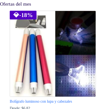
Ofertas del mes
💎
-18%
Bolígrafo luminoso con lupa y cabezales
Desde:
$
6.82