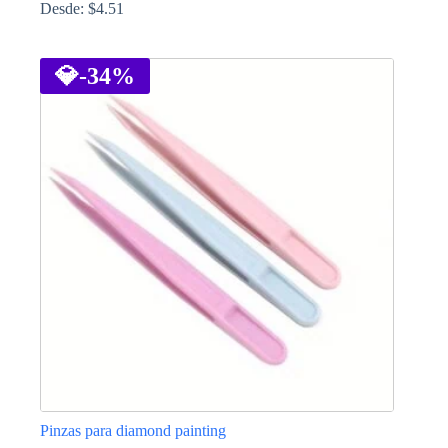
Desde:
$
4.51
Este
producto
tiene
💎
-34%
múltiples
variantes.
Las
opciones
se
pueden
elegir
en
la
página
de
producto
Pinzas para diamond painting