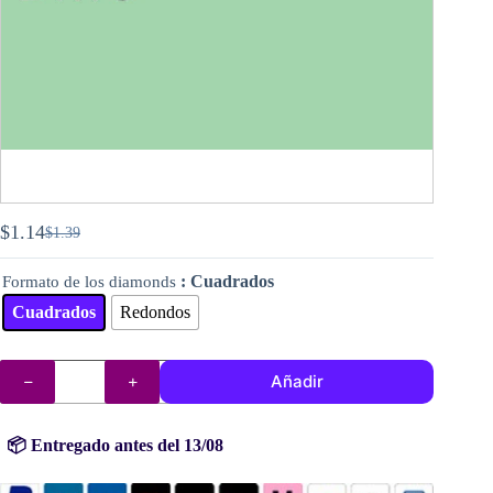
$
1.14
$
1.39
El
El
precio
precio
: Cuadrados
Formato de los diamonds
original
actual
era:
es:
Cuadrados
Redondos
$1.39.
$1.14.
DMC
Añadir
diamantes
(cuentas)
n°
955
📦 Entregado antes del 13/08
cantidad