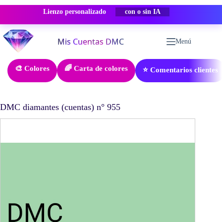
Lienzo personalizado
-50% DESCUENTO
Saltar
al
Menú
contenido
🎨 Colores
🌈 Carta de colores
⭐ Comentarios clientes
DMC diamantes (cuentas) n° 955