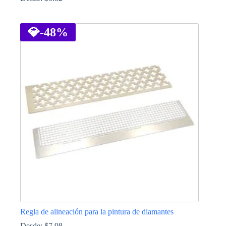
Este
producto
tiene
💎
-48%
múltiples
variantes.
Las
opciones
se
pueden
elegir
en
la
página
de
producto
Regla de alineación para la pintura de diamantes
Desde:
$
7.98