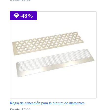
Este
producto
tiene
💎
-48%
múltiples
variantes.
Las
opciones
se
pueden
elegir
en
la
página
de
producto
Regla de alineación para la pintura de diamantes
Desde:
$
7.98