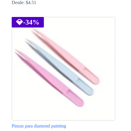
Desde:
$
4.51
Este
producto
tiene
💎
-34%
múltiples
variantes.
Las
opciones
se
pueden
elegir
en
la
página
de
producto
Pinzas para diamond painting