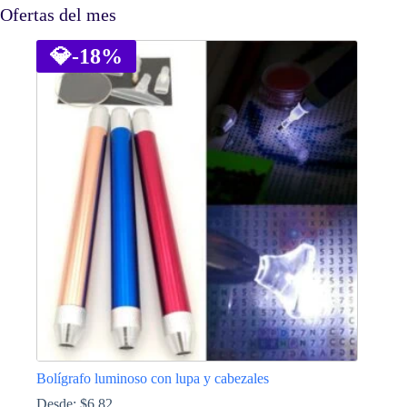
Ofertas del mes
💎
-18%
Bolígrafo luminoso con lupa y cabezales
Desde:
$
6.82