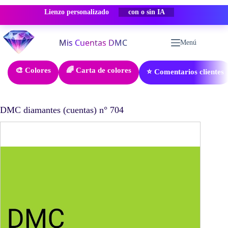
Lienzo personalizado
-50% DESCUENTO
Saltar
al
Menú
contenido
🎨 Colores
🌈 Carta de colores
⭐ Comentarios clientes
DMC diamantes (cuentas) n° 704