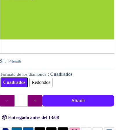
$
1.14
$
1.39
El
El
precio
precio
: Cuadrados
Formato de los diamonds
original
actual
era:
es:
Cuadrados
Redondos
$1.39.
$1.14.
DMC
Añadir
diamantes
(cuentas)
n°
704
📦 Entregado antes del 13/08
cantidad