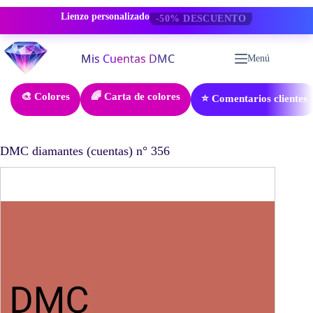
Lienzo personalizado
-50% DESCUENTO
Saltar
al
Menú
contenido
🎨 Colores
🌈 Carta de colores
⭐ Comentarios clientes
DMC diamantes (cuentas) n° 356