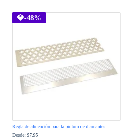
Este
producto
tiene
💎
-48%
múltiples
variantes.
Las
opciones
se
pueden
elegir
en
la
página
de
producto
Regla de alineación para la pintura de diamantes
Desde:
$
7.95