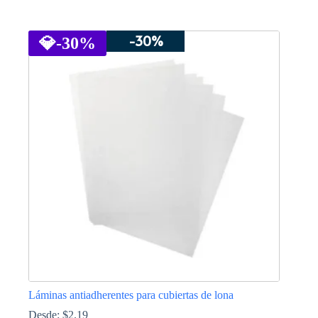
Este
producto
-30%
tiene
💎
-30%
múltiples
variantes.
Las
opciones
se
pueden
elegir
en
la
página
de
producto
Láminas antiadherentes para cubiertas de lona
Desde:
$
2.19