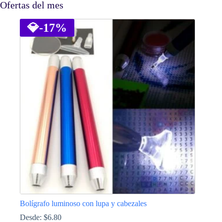
Ofertas del mes
💎
-17%
Bolígrafo luminoso con lupa y cabezales
Desde:
$
6.80