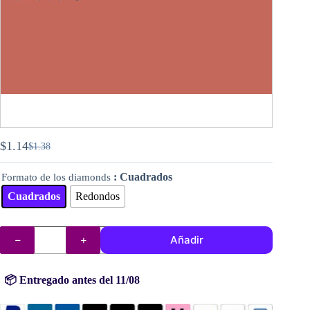
$
1.14
$
1.38
El
El
precio
precio
: Cuadrados
Formato de los diamonds
original
actual
era:
es:
Cuadrados
Redondos
$1.38.
$1.14.
DMC
Añadir
diamantes
(cuentas)
n°
356
📦 Entregado antes del 11/08
cantidad