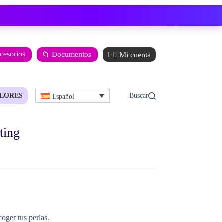
ccesorios
📁 Documentos
🙋‍♂️ Mi cuenta
LORES
Español
ting
coger tus perlas.