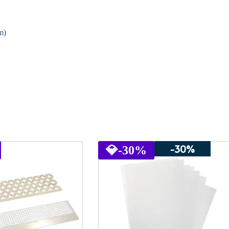
m)
-30%
💎
-30%