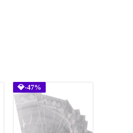
💎
-47%