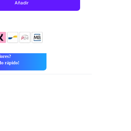
Añadir
lores?
do rápido!