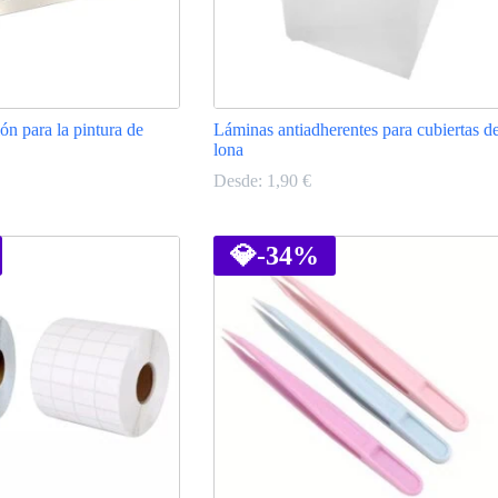
ón para la pintura de
Láminas antiadherentes para cubiertas d
lona
Desde:
1,90
€
Este
producto
tiene
💎
-34%
múltiples
variantes.
Las
opciones
se
pueden
elegir
en
la
página
de
producto