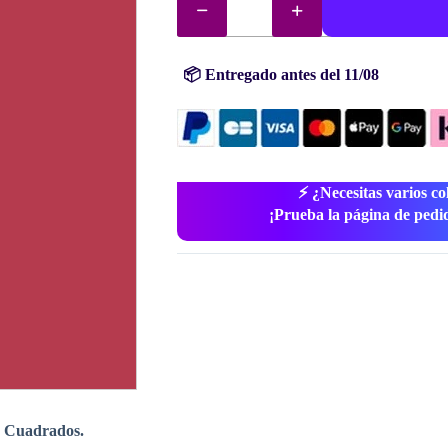
diamantes
(cuentas)
n°
326
cantidad
📦 Entregado antes del 11/08
⚡ ¿Necesitas varios co
¡Prueba la página de pedi
 Cuadrados.