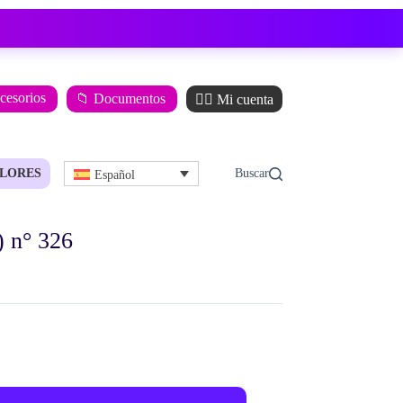
ccesorios
📁 Documentos
🙋‍♂️ Mi cuenta
LORES
Español
 n° 326