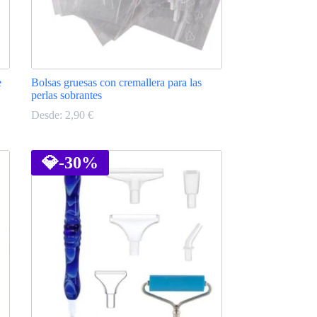
e
Bolsas gruesas con cremallera para las
perlas sobrantes
Desde:
2,90
€
Este
producto
tiene
💎
-30%
múltiples
variantes.
Las
opciones
se
pueden
elegir
en
la
página
de
producto