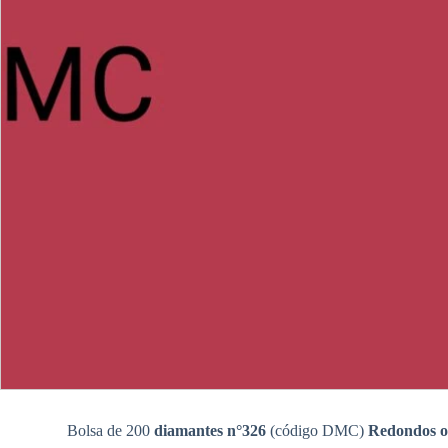
Bolsa de 200
diamantes n°326
(código DMC)
Redondos o