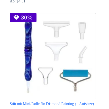
Ab:
$
4.51
Dieses
Produkt
weist
💎
-30%
mehrere
Varianten
auf.
Die
Optionen
können
auf
der
Produktseite
gewählt
werden
Stift mit Mini-Rolle für Diamond Painting (+ Aufsätze)