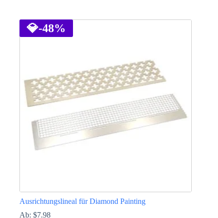
Dieses
Produkt
weist
💎
-48%
mehrere
Varianten
auf.
Die
Optionen
können
auf
der
Produktseite
gewählt
werden
Ausrichtungslineal für Diamond Painting
Ab:
$
7.98