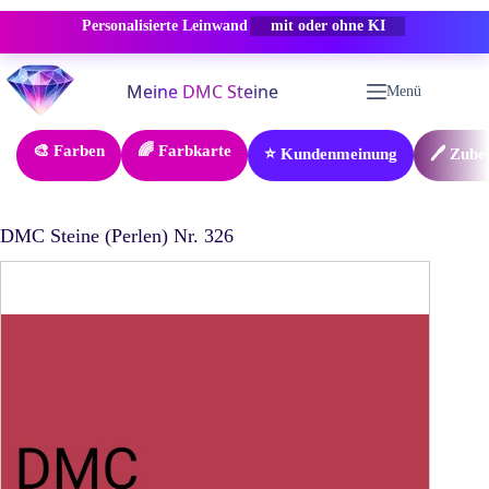
Personalisierte Leinwand
-50% RABATT
Zum
Inhalt
Menü
springen
🎨 Farben
🌈 Farbkarte
⭐ Kundenmeinung
🖊️ Zube
DMC Steine (Perlen) Nr. 326