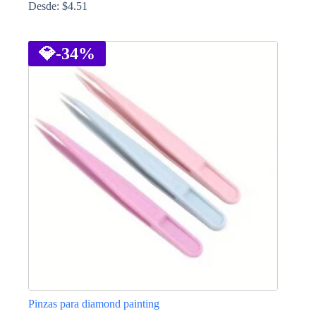
Desde:
$
4.51
Este
producto
tiene
💎
-34%
múltiples
variantes.
Las
opciones
se
pueden
elegir
en
la
página
de
producto
Pinzas para diamond painting