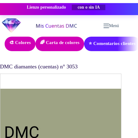
Lienzo personalizado
-50% DESCUENTO
Saltar
al
Menú
contenido
🎨 Colores
🌈 Carta de colores
⭐ Comentarios clientes
DMC diamantes (cuentas) n° 3053