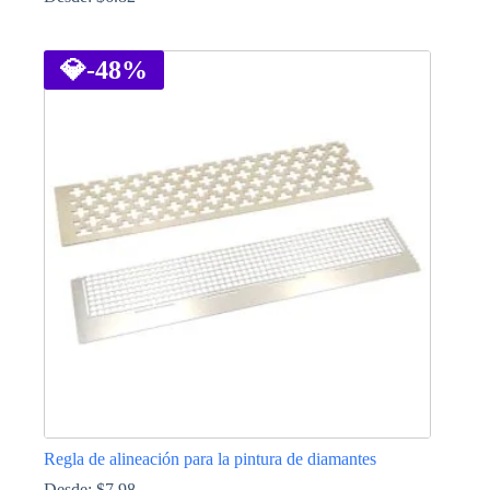
Este
producto
tiene
💎
-48%
múltiples
variantes.
Las
opciones
se
pueden
elegir
en
la
página
de
producto
Regla de alineación para la pintura de diamantes
Desde:
$
7.98