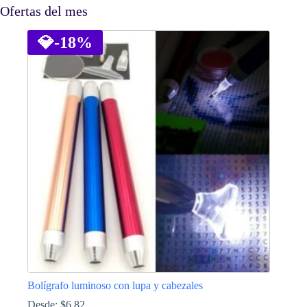
Ofertas del mes
💎
-18%
Bolígrafo luminoso con lupa y cabezales
Desde:
$
6.82