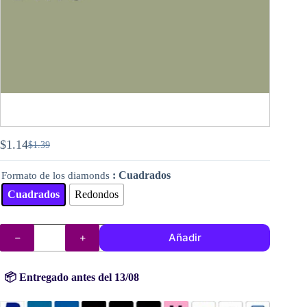
$
1.14
$
1.39
El
El
precio
precio
: Cuadrados
Formato de los diamonds
original
actual
era:
es:
Cuadrados
Redondos
$1.39.
$1.14.
DMC
Añadir
diamantes
(cuentas)
n°
3053
📦 Entregado antes del 13/08
cantidad