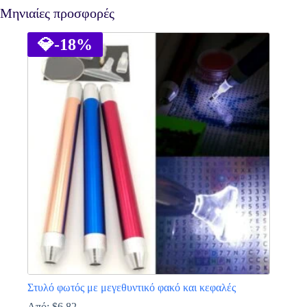
Μηνιαίες προσφορές
💎
-18%
Στυλό φωτός με μεγεθυντικό φακό και κεφαλές
Από:
$
6.82