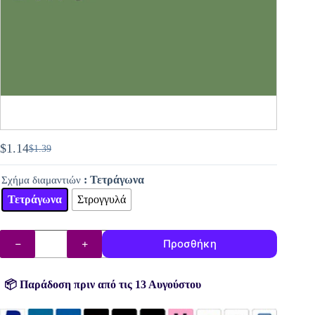
$
1.14
$
1.39
Original
Η
price
τρέχουσα
: Τετράγωνα
Σχήμα διαμαντιών
was:
τιμή
$1.39.
είναι:
Τετράγωνα
Στρογγυλά
$1.14.
DMC
Προσθήκη
διαμάντια
(χάντρες)
αρ.
320
📦 Παράδοση πριν από τις 13 Αυγούστου
ποσότητα