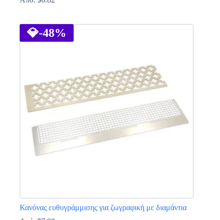
Αυτό
το
προϊόν
💎
-48%
έχει
πολλαπλές
παραλλαγές.
Οι
επιλογές
μπορούν
να
επιλεγούν
στη
σελίδα
του
προϊόντος
Κανόνας ευθυγράμμισης για ζωγραφική με διαμάντια