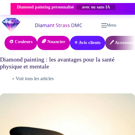
Diamond painting personnalisé
avec ou sans IA
Passer
au
Menu
contenu
🎨 Couleurs
🌈 Nuancier
⭐ Avis clients
🖊️ Accessoir
Diamond painting : les avantages pour la santé
physique et mentale
« Voir tous les articles