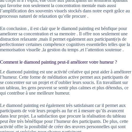
au corps ni à l’esprit, elle offre aux participants un sentiment apaisant
qui favorise non seulement la concentration mentale mais aussi
l’amplification des souvenirs visuels stockés dans notre esprit grâce au
processus naturel de relaxation qu’elle procure .
En conclusion , il est clair que le diamond painting est bénfique pour
ameliorer sa concentration et sa memoire . Il offre non seulement une
distraction relaxante ,mais il permet egalement aux participant(e)s de
perfectionner certaines compétence cognitives essentielles telles que la
memorisation visuelle ,la gestion du temps ,et l’attention soutenue .
Comment le diamond painting peut-il améliorer votre humeur ?
Le diamond painting est une activité créative qui peut aider à améliorer
l’humeur. Cette forme de méditation active permet aux participants de
se concentrer sur un projet et d’oublier leurs soucis. En travaillant sur
un tableau, les gens peuvent se sentir plus calmes et plus détendus, ce
qui contribue à une meilleure humeur.
Le diamond painting est également très satisfaisant car il permet aux
participants de voir leurs progrès au fur et à mesure qu’ils avancent
dans leur projet. La satisfaction que procure la réalisation du tableau
peut être très bénéfique pour l’humeur des participants. De plus, cette
activité offre la possibilité de créer des œuvres personnelles qui sont
uniques et spéciales pour chaque participant.