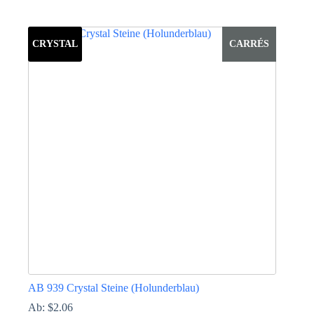
Dieses
Produkt
weist
CRYSTAL
CARRÉS
mehrere
Varianten
auf.
Die
Optionen
können
auf
der
Produktseite
gewählt
werden
AB 939 Crystal Steine (Holunderblau)
Ab:
$
2.06