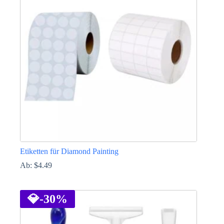
Die
Optionen
können
auf
der
Produktseite
gewählt
werden
Etiketten für Diamond Painting
Ab:
$
4.49
Dieses
Produkt
weist
💎
-30%
mehrere
Varianten
auf.