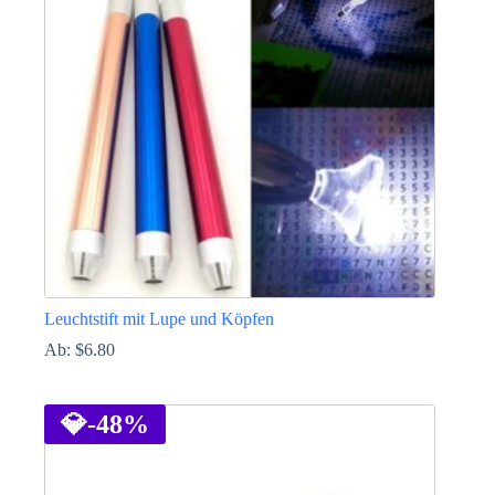
Leuchtstift mit Lupe und Köpfen
Ab:
$
6.80
Dieses
Produkt
weist
💎
-48%
mehrere
Varianten
auf.