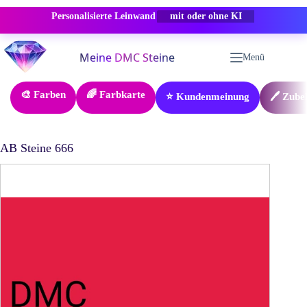
Personalisierte Leinwand
-50% RABATT
Zum
Inhalt
Menü
springen
🎨 Farben
🌈 Farbkarte
⭐ Kundenmeinung
🖊️ Zube
AB Steine 666