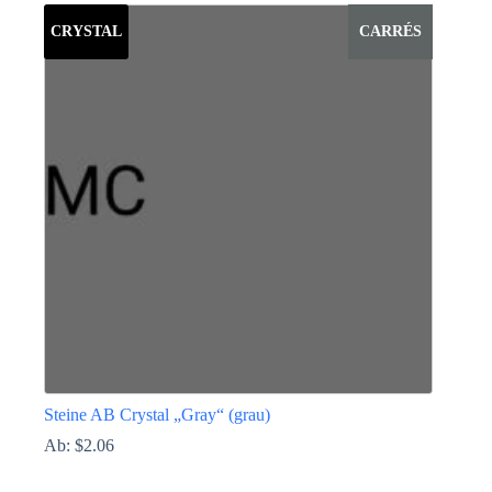
weist
CRYSTAL
CARRÉS
mehrere
Varianten
auf.
Die
Optionen
können
auf
der
Produktseite
gewählt
werden
Steine AB Crystal „Gray“ (grau)
Ab:
$
2.06
Dieses