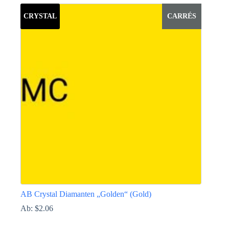
Produkt
weist
CRYSTAL
CARRÉS
mehrere
Varianten
auf.
Die
Optionen
können
auf
der
Produktseite
gewählt
werden
AB Crystal Diamanten „Golden“ (Gold)
Ab:
$
2.06
Dieses