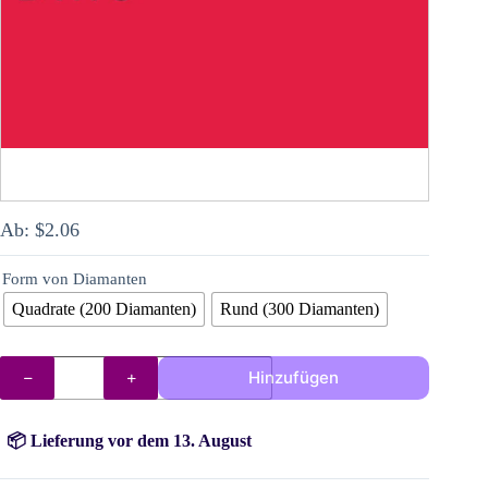
Ab:
$
2.06
Form von Diamanten
Quadrate (200 Diamanten)
Rund (300 Diamanten)
AB
Hinzufügen
Steine
666
Menge
📦 Lieferung vor dem 13. August