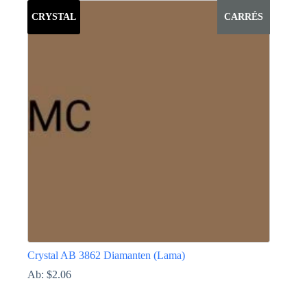
auf.
Die
CRYSTAL
CARRÉS
Optionen
können
auf
der
Produktseite
gewählt
werden
Crystal AB 3862 Diamanten (Lama)
Ab:
$
2.06
Dieses
Produkt