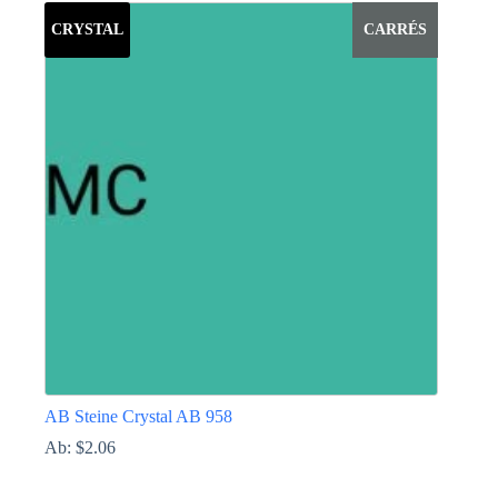
weist
CRYSTAL
CARRÉS
mehrere
Varianten
auf.
Die
Optionen
können
auf
der
Produktseite
gewählt
werden
AB Steine Crystal AB 958
Ab:
$
2.06
Dieses
Produkt