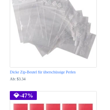
Die
Optionen
können
auf
der
Produktseite
gewählt
werden
Dicke Zip-Beutel für überschüssige Perlen
Ab:
$
3.34
Dieses
Produkt
weist
💎
-47%
mehrere
Varianten
auf.