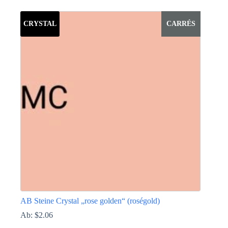
Produkt
weist
CRYSTAL
CARRÉS
mehrere
Varianten
auf.
Die
Optionen
können
auf
der
Produktseite
gewählt
werden
AB Steine Crystal „rose golden“ (roségold)
Ab:
$
2.06