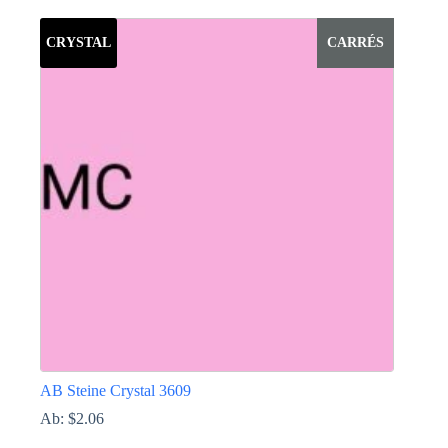
Produkt
weist
CRYSTAL
CARRÉS
mehrere
Varianten
auf.
Die
Optionen
können
auf
der
Produktseite
gewählt
werden
AB Steine Crystal 3609
Ab:
$
2.06
Dieses