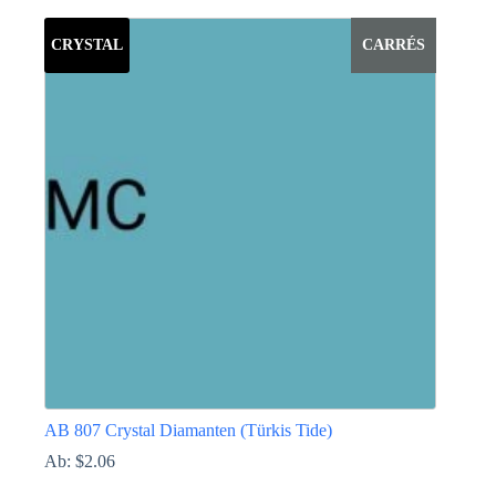
Produkt
weist
CRYSTAL
CARRÉS
mehrere
Varianten
auf.
Die
Optionen
können
auf
der
Produktseite
gewählt
werden
AB 807 Crystal Diamanten (Türkis Tide)
Ab:
$
2.06
Dieses