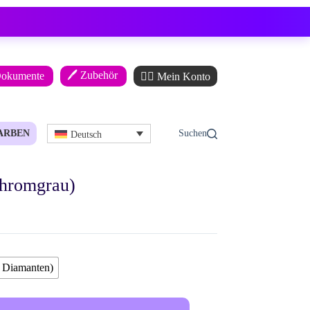
🖊️ Zubehör
Dokumente
🙋‍♂️ Mein Konto
ARBEN
Deutsch
Chromgrau)
 Diamanten)