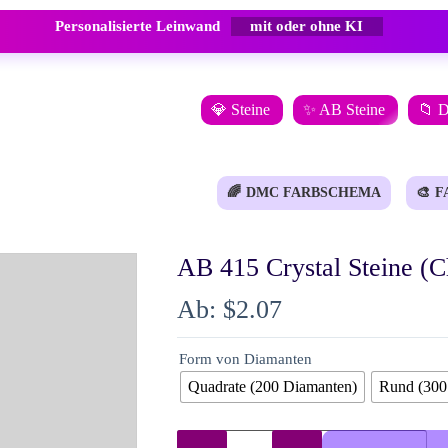
mit oder ohne KI
Personalisierte Leinwand
💎 Steine
✨ AB Steine
📁 
🌈
DMC FARBSCHEMA
🎨
F
AB 415 Crystal Steine (
Ab:
$
2.07
Form von Diamanten
Quadrate (200 Diamanten)
Rund (300
AB