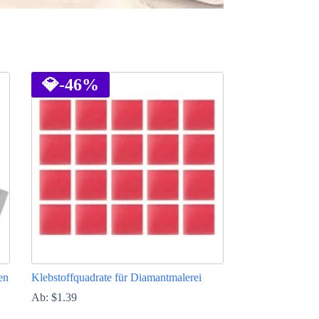
💎
-46%
en
Klebstoffquadrate für Diamantmalerei
Ab:
$
1.39
Dieses