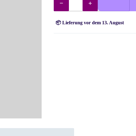
415
Crystal
Steine
(Chromgrau)
Menge
📦 Lieferung vor dem 13. August