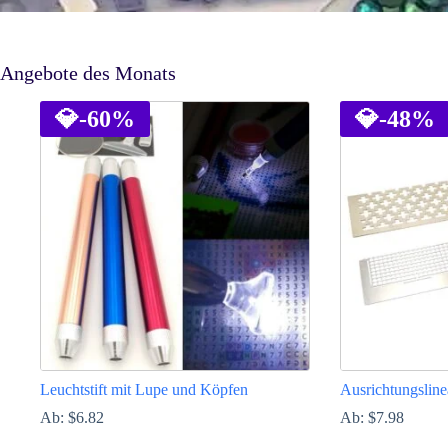
Angebote des Monats
💎
-60%
💎
-48%
Leuchtstift mit Lupe und Köpfen
Ausrichtungsline
Ab:
$
6.82
Ab:
$
7.98
Dieses
Dieses