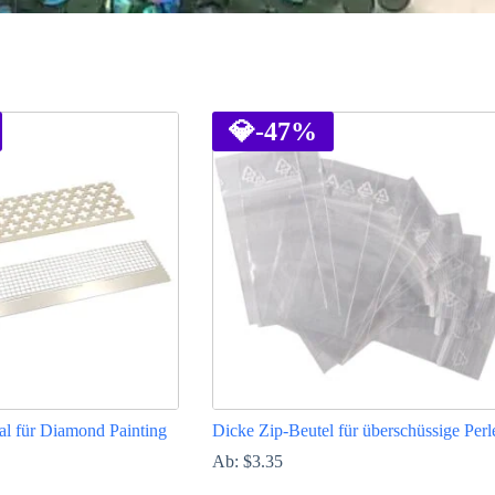
💎
-47%
al für Diamond Painting
Dicke Zip-Beutel für überschüssige Perl
Ab:
$
3.35
Dieses