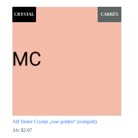
Produkt
weist
CRYSTAL
CARRÉS
mehrere
Varianten
auf.
Die
Optionen
können
auf
der
Produktseite
gewählt
werden
AB Steine Crystal „rose golden“ (roségold)
Ab:
$
2.07