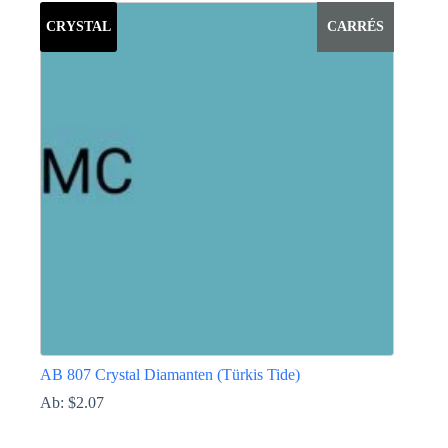
weist
CRYSTAL
CARRÉS
mehrere
Varianten
auf.
Die
Optionen
können
auf
der
Produktseite
gewählt
werden
AB 807 Crystal Diamanten (Türkis Tide)
Ab:
$
2.07
Dieses
Produkt