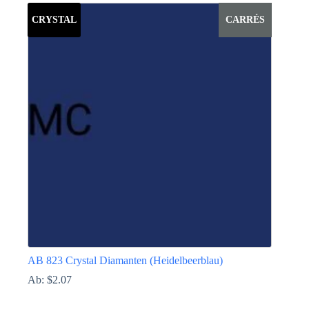
weist
CRYSTAL
CARRÉS
mehrere
Varianten
auf.
Die
Optionen
können
auf
der
Produktseite
gewählt
werden
AB 823 Crystal Diamanten (Heidelbeerblau)
Ab:
$
2.07
Dieses