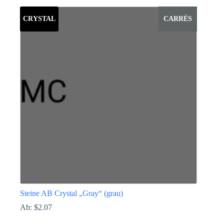
Produkt
weist
CRYSTAL
CARRÉS
mehrere
Varianten
auf.
Die
Optionen
können
auf
der
Produktseite
gewählt
werden
Steine AB Crystal „Gray“ (grau)
Ab:
$
2.07
Dieses