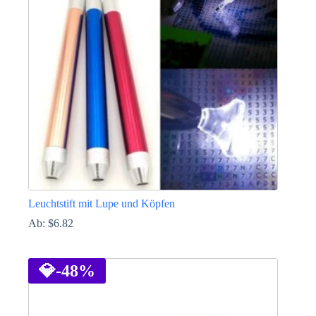
Leuchtstift mit Lupe und Köpfen
Ab:
$
6.82
Dieses
Produkt
weist
💎
-48%
mehrere
Varianten
auf.