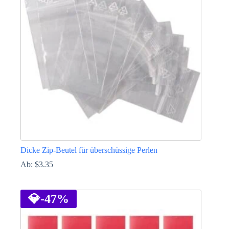
Die
Optionen
können
auf
der
Produktseite
gewählt
werden
Dicke Zip-Beutel für überschüssige Perlen
Ab:
$
3.35
Dieses
Produkt
weist
💎
-47%
mehrere
Varianten
auf.