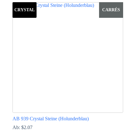
Produkt
weist
CRYSTAL
CARRÉS
mehrere
Varianten
auf.
Die
Optionen
können
auf
der
Produktseite
gewählt
werden
AB 939 Crystal Steine (Holunderblau)
Ab:
$
2.07
Dieses