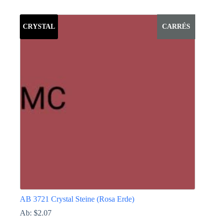
Dieses
Produkt
weist
CRYSTAL
CARRÉS
mehrere
Varianten
auf.
Die
Optionen
können
auf
der
Produktseite
gewählt
werden
AB 3721 Crystal Steine (Rosa Erde)
Ab:
$
2.07