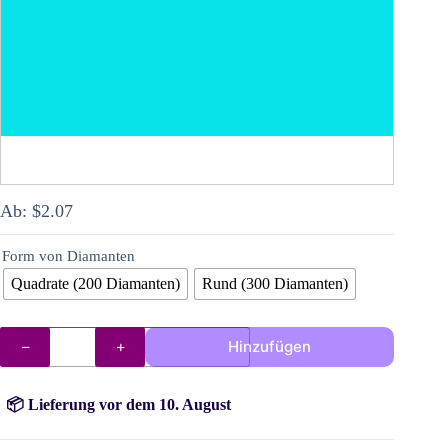
Ab:
$
2.07
Form von Diamanten
Quadrate (200 Diamanten)
Rund (300 Diamanten)
AB
Hinzufügen
Steine
3846
Menge
📦 Lieferung vor dem 10. August