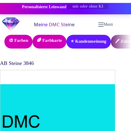
Personalisierte Leinwand
-50% RABATT
Zum
Inhalt
Menü
springen
🎨 Farben
🌈 Farbkarte
⭐ Kundenmeinung
🖊️ Zube
AB Steine 3846