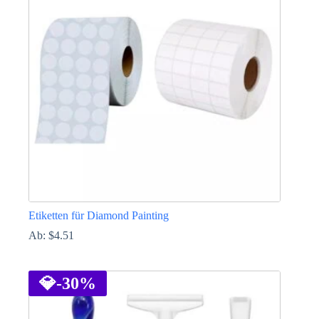
Die
Optionen
können
auf
der
Produktseite
gewählt
werden
Etiketten für Diamond Painting
Ab:
$
4.51
Dieses
Produkt
weist
💎
-30%
mehrere
Varianten
auf.