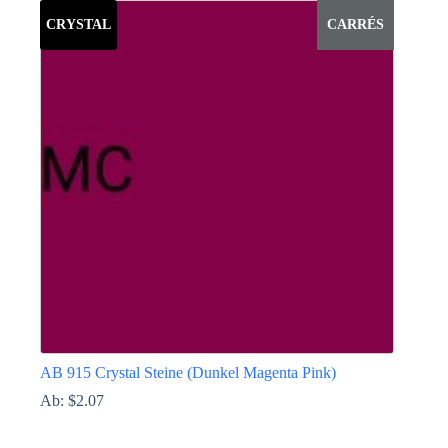
auf.
Die
CRYSTAL
CARRÉS
Optionen
können
auf
der
Produktseite
gewählt
werden
AB 915 Crystal Steine (Dunkel Magenta Pink)
Ab:
$
2.07
Dieses
Produkt