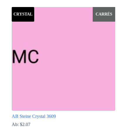
Dieses
Produkt
weist
CRYSTAL
CARRÉS
mehrere
Varianten
auf.
Die
Optionen
können
auf
der
Produktseite
gewählt
werden
AB Steine Crystal 3609
Ab:
$
2.07