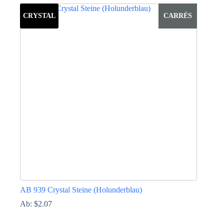
Produkt
weist
CRYSTAL
CARRÉS
mehrere
Varianten
auf.
Die
Optionen
können
auf
der
Produktseite
gewählt
werden
AB 939 Crystal Steine (Holunderblau)
Ab:
$
2.07
Dieses