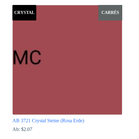
Produkt
weist
CRYSTAL
CARRÉS
mehrere
Varianten
auf.
Die
Optionen
können
auf
der
Produktseite
gewählt
werden
AB 3721 Crystal Steine (Rosa Erde)
Ab:
$
2.07
Dieses