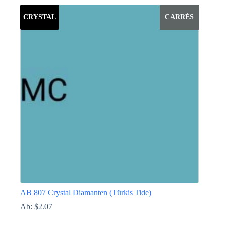
Produkt
weist
CRYSTAL
CARRÉS
mehrere
Varianten
auf.
Die
Optionen
können
auf
der
Produktseite
gewählt
werden
AB 807 Crystal Diamanten (Türkis Tide)
Ab:
$
2.07
Dieses