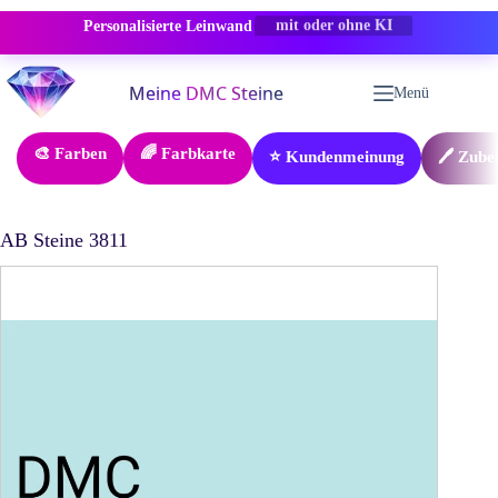
Personalisierte Leinwand
-50% RABATT
Zum
Inhalt
Menü
springen
🎨 Farben
🌈 Farbkarte
⭐ Kundenmeinung
🖊️ Zube
AB Steine 3811