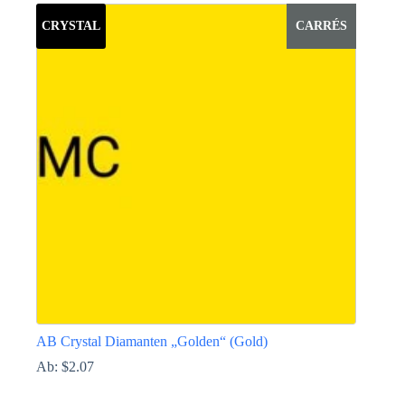
weist
CRYSTAL
CARRÉS
mehrere
Varianten
auf.
Die
Optionen
können
auf
der
Produktseite
gewählt
werden
AB Crystal Diamanten „Golden“ (Gold)
Ab:
$
2.07
Dieses