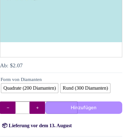
Ab:
$
2.07
Form von Diamanten
Quadrate (200 Diamanten)
Rund (300 Diamanten)
AB
Hinzufügen
Steine
3811
Menge
📦 Lieferung vor dem 13. August