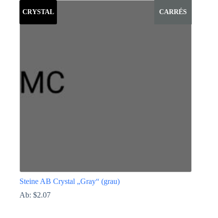
auf.
Die
CRYSTAL
CARRÉS
Optionen
können
auf
der
Produktseite
gewählt
werden
Steine AB Crystal „Gray“ (grau)
Ab:
$
2.07
Dieses
Produkt