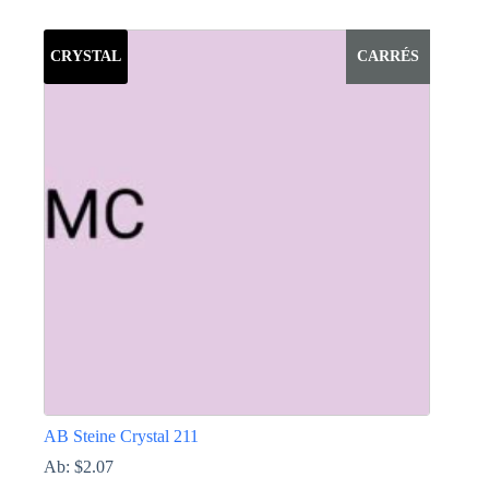
Dieses
Produkt
weist
CRYSTAL
CARRÉS
mehrere
Varianten
auf.
Die
Optionen
können
auf
der
Produktseite
gewählt
werden
AB Steine Crystal 211
Ab:
$
2.07