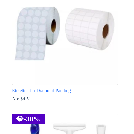
Die
Optionen
können
auf
der
Produktseite
gewählt
werden
Etiketten für Diamond Painting
Ab:
$
4.51
Dieses
Produkt
weist
💎
-30%
mehrere
Varianten
auf.