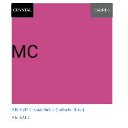
Produkt
weist
CRYSTAL
CARRÉS
mehrere
Varianten
auf.
Die
Optionen
können
auf
der
Produktseite
gewählt
werden
AB 3607 Crystal Steine (Indische Rose)
Ab:
$
2.07
Dieses