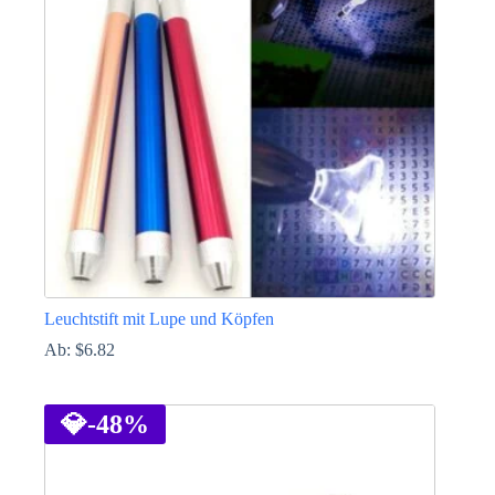
Leuchtstift mit Lupe und Köpfen
Ab:
$
6.82
Dieses
Produkt
weist
💎
-48%
mehrere
Varianten
auf.