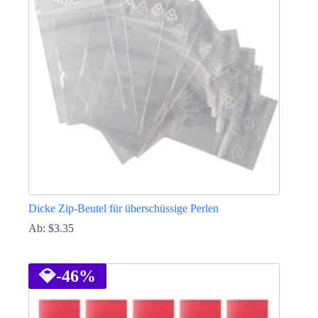
Die
Optionen
können
auf
der
Produktseite
gewählt
werden
Dicke Zip-Beutel für überschüssige Perlen
Ab:
$
3.35
Dieses
Produkt
weist
💎
-46%
mehrere
Varianten
auf.