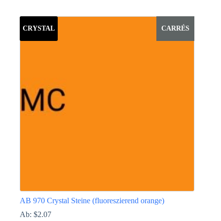
Dieses
Produkt
weist
CRYSTAL
CARRÉS
mehrere
Varianten
auf.
Die
Optionen
können
auf
der
Produktseite
gewählt
werden
AB 970 Crystal Steine (fluoreszierend orange)
Ab:
$
2.07