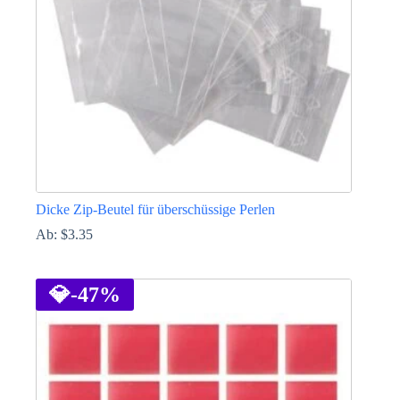
auf
der
Produktseite
gewählt
werden
Dicke Zip-Beutel für überschüssige Perlen
Ab:
$
3.35
Dieses
Produkt
weist
💎
-47%
mehrere
Varianten
auf.
Die
Optionen
können