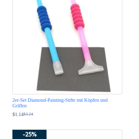
auf.
Die
Optionen
können
auf
der
Produktseite
gewählt
werden
2er-Set Diamond-Painting-Stifte mit Köpfen und
Griffen
$
1.14
$
3.24
Ursprünglicher
Aktueller
Preis
Preis
war:
ist:
-25%
$3.24
$1.14.