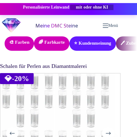
Personalisierte Leinwand
-50% RABATT
Zum
Inhalt
Menü
springen
🎨 Farben
🌈 Farbkarte
⭐ Kundenmeinung
🖊️ Zube
Schalen für Perlen aus Diamantmalerei
💎
-20%