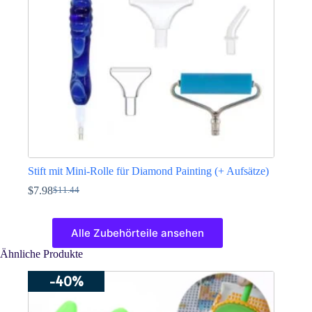
auf
der
Produktseite
gewählt
werden
Stift mit Mini-Rolle für Diamond Painting (+ Aufsätze)
$
7.98
$
11.44
Ursprünglicher
Aktueller
Preis
Preis
Dieses
war:
ist:
Produkt
Alle Zubehörteile ansehen
$11.44
$7.98.
weist
mehrere
Ähnliche Produkte
Varianten
auf.
-40%
Die
Optionen
können