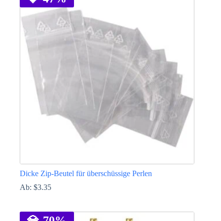
mehrere
Varianten
auf.
Die
Optionen
können
auf
der
Produktseite
gewählt
werden
Dicke Zip-Beutel für überschüssige Perlen
Ab:
$
3.35
Dieses
Produkt
weist
💎
-70%