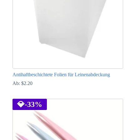
auf
der
Produktseite
gewählt
werden
Antihaftbeschichtete Folien für Leinenabdeckung
Ab:
$
2.20
Dieses
Produkt
weist
💎
-33%
mehrere
Varianten
auf.
Die
Optionen
können