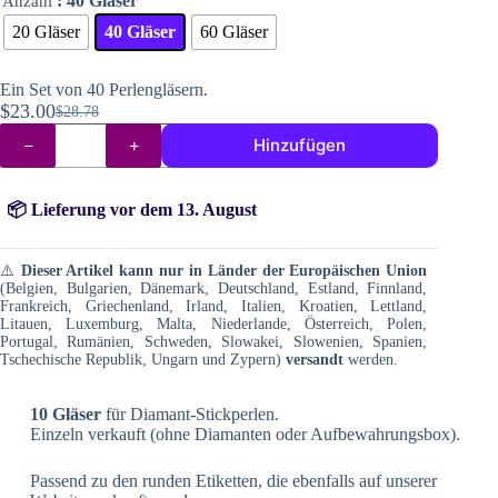
: 40 Gläser
Anzahl
20 Gläser
40 Gläser
60 Gläser
Ein Set von 40 Perlengläsern.
$
23.00
$
28.78
Ursprünglicher
Aktueller
Schalen
Preis
Preis
Hinzufügen
für
war:
ist:
Perlen
aus
$28.78
$23.00.
Diamantmalerei
📦 Lieferung vor dem 13. August
Menge
⚠️
Dieser Artikel kann nur in Länder der Europäischen Union
(Belgien, Bulgarien, Dänemark, Deutschland, Estland, Finnland,
Frankreich, Griechenland, Irland, Italien, Kroatien, Lettland,
Litauen, Luxemburg, Malta, Niederlande, Österreich, Polen,
Portugal, Rumänien, Schweden, Slowakei, Slowenien, Spanien,
Tschechische Republik, Ungarn und Zypern)
versandt
werden.
10 Gläser
für Diamant-Stickperlen.
Einzeln verkauft (ohne Diamanten oder Aufbewahrungsbox).
Passend zu den runden Etiketten, die ebenfalls auf unserer