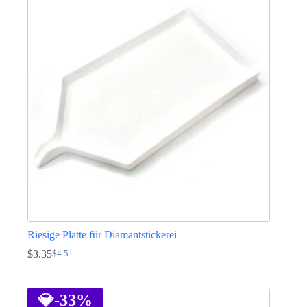
Riesige Platte für Diamantstickerei
$
3.35
$
4.51
Ursprünglicher
Aktueller
Preis
Preis
war:
ist:
$4.51
$3.35.
💎
-33%