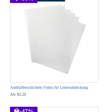
mehrere
Varianten
auf.
Die
Optionen
können
auf
der
Produktseite
gewählt
werden
Antihaftbeschichtete Folien für Leinenabdeckung
Ab:
$
2.20
Dieses
Produkt
weist
💎
-47%