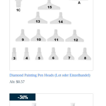
Diamond Painting Pen Heads (Lot oder Einzelhandel)
Ab:
$
0.57
Dieses
Produkt
-36%
weist
mehrere
Varianten