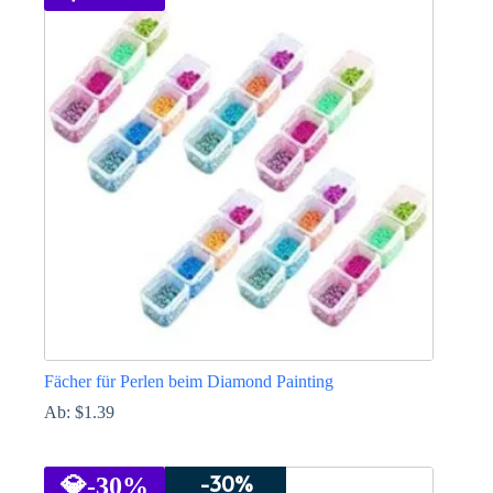
mehrere
Varianten
auf.
Die
Optionen
können
auf
der
Produktseite
gewählt
werden
Fächer für Perlen beim Diamond Painting
Ab:
$
1.39
Dieses
Produkt
-30%
weist
💎
-30%