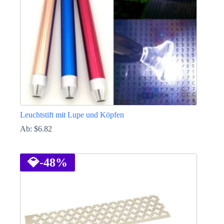
Leuchtstift mit Lupe und Köpfen
Ab:
$
6.82
Dieses
Produkt
weist
💎
-48%
mehrere
Varianten
auf.
Die
Optionen
können
auf