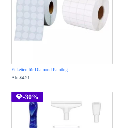
auf
der
Produktseite
gewählt
werden
Etiketten für Diamond Painting
Ab:
$
4.51
Dieses
Produkt
weist
💎
-30%
mehrere
Varianten
auf.
Die
Optionen
können