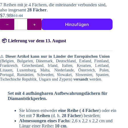
7 Reihen mit je 4 Fächern, die miteinander verbunden sind,
also insgesamt
28 Fächer
.
$
7.98
$
11.44
Ursprünglicher
Aktueller
Fächer
Preis
Preis
Hinzufügen
für
war:
ist:
Perlen
beim
$11.44
$7.98.
Diamond
📦 Lieferung vor dem 13. August
Painting
Menge
⚠️
Dieser Artikel kann nur in Länder der Europäischen Union
(Belgien, Bulgarien, Dänemark, Deutschland, Estland, Finnland,
Frankreich, Griechenland, Irland, Italien, Kroatien, Lettland,
Litauen, Luxemburg, Malta, Niederlande, Österreich, Polen,
Portugal, Rumänien, Schweden, Slowakei, Slowenien, Spanien,
Tschechische Republik, Ungarn und Zypern)
versandt
werden.
Set mit 4 aufhängbaren Aufbewahrungsfächern für
Diamantstickperlen.
Sie können entweder
eine Reihe (
4 Fächer
) oder ein
Set mit
7 Reihen
(d. h.
28 Fächer
) bestellen;
Abmessungen eines Fachs
: 2,6 x 2,2 x 2,2 cm und
Länge einer Reihe
: 10 cm
.