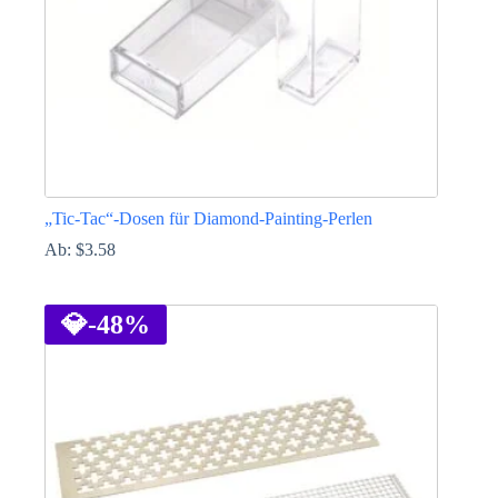
gewählt
werden
„Tic-Tac“-Dosen für Diamond-Painting-Perlen
Ab:
$
3.58
Dieses
Produkt
weist
💎
-48%
mehrere
Varianten
auf.
Die
Optionen
können
auf
der