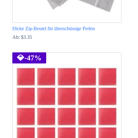
Dicke Zip-Beutel für überschüssige Perlen
Ab:
$
3.35
Dieses
Produkt
weist
💎
-47%
mehrere
Varianten
auf.
Die
Optionen
können
auf
der
Produktseite
gewählt
werden