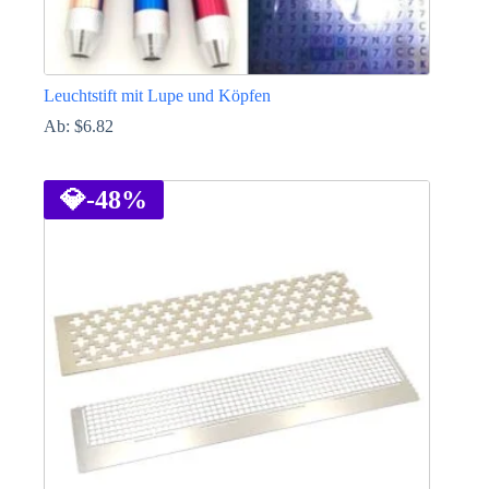
Leuchtstift mit Lupe und Köpfen
Ab:
$
6.82
Dieses
Produkt
weist
💎
-48%
mehrere
Varianten
auf.
Die
Optionen
können
auf
der
Produktseite
gewählt
werden