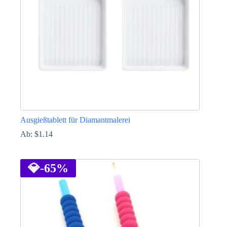
auf
der
Produktseite
gewählt
werden
Ausgießtablett für Diamantmalerei
Ab:
$
1.14
Dieses
Produkt
weist
💎
-65%
mehrere
Varianten
auf.
Die
Optionen
können