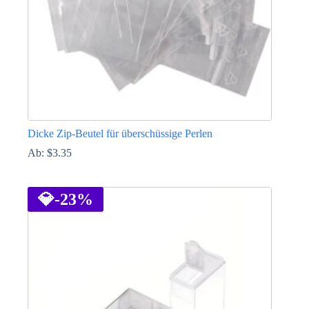
gewählt
werden
Dicke Zip-Beutel für überschüssige Perlen
Ab:
$
3.35
Dieses
Produkt
weist
💎
-23%
mehrere
Varianten
auf.
Die
Optionen
können
auf
der
Produktseite