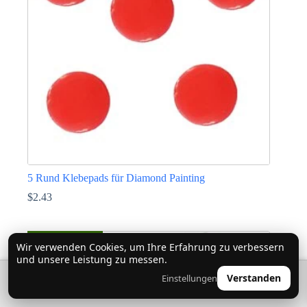
5 Rund Klebepads für Diamond Painting
$
2.43
-40%
Wir verwenden Cookies, um Ihre Erfahrung zu verbessern
und unsere Leistung zu messen.
🔍
0
Verstanden
Einstellungen
👤