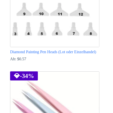
Produktseite
gewählt
werden
Diamond Painting Pen Heads (Lot oder Einzelhandel)
Ab:
$
0.57
Dieses
Produkt
weist
💎
-34%
mehrere
Varianten
auf.
Die
Optionen
können
auf
der