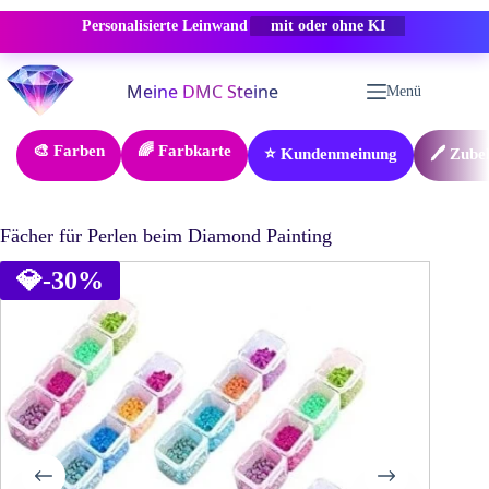
Personalisierte Leinwand
-50% RABATT
Zum
Inhalt
Menü
springen
🎨 Farben
🌈 Farbkarte
⭐ Kundenmeinung
🖊️ Zube
Fächer für Perlen beim Diamond Painting
💎
-30%