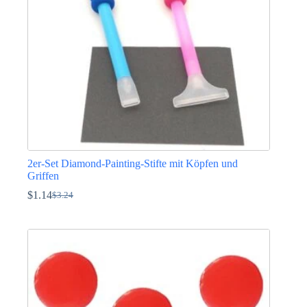
auf
der
Produktseite
gewählt
werden
2er-Set Diamond-Painting-Stifte mit Köpfen und
Griffen
$
1.14
$
3.24
Ursprünglicher
Aktueller
Preis
Preis
war:
ist:
$3.24
$1.14.