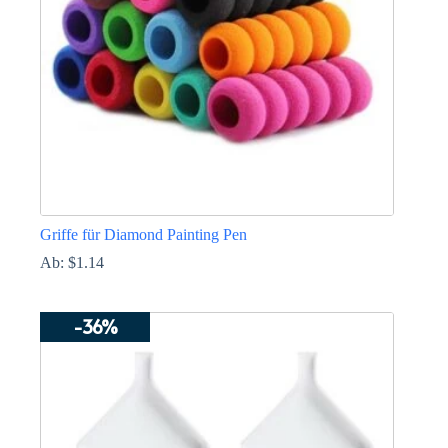
Griffe für Diamond Painting Pen
Ab:
$
1.14
Dieses
Produkt
-36%
weist
mehrere
Varianten
auf.
Die
Optionen
können