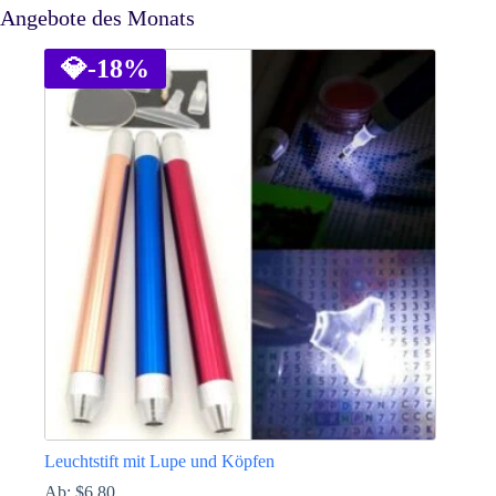
Angebote des Monats
💎
-18%
Leuchtstift mit Lupe und Köpfen
Ab:
$
6.80