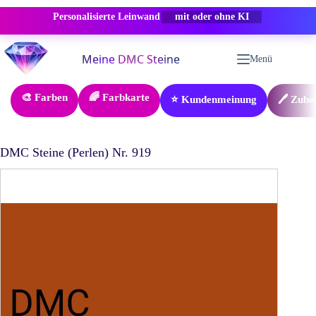
Personalisierte Leinwand
-50% RABATT
Zum
Inhalt
Menü
springen
🎨 Farben
🌈 Farbkarte
⭐ Kundenmeinung
🖊️ Zube
DMC Steine (Perlen) Nr. 919