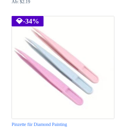
Ab:
$
2.19
Dieses
Produkt
weist
💎
-34%
mehrere
Varianten
auf.
Die
Optionen
können
auf
der
Produktseite
gewählt
werden
Pinzette für Diamond Painting