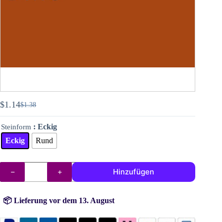
$
1.14
$
1.38
Ursprünglicher
Aktueller
Preis
Preis
: Eckig
Steinform
war:
ist:
$1.38
$1.14.
Eckig
Rund
DMC
Hinzufügen
Steine
(Perlen)
Nr.
919
📦 Lieferung vor dem 13. August
Menge