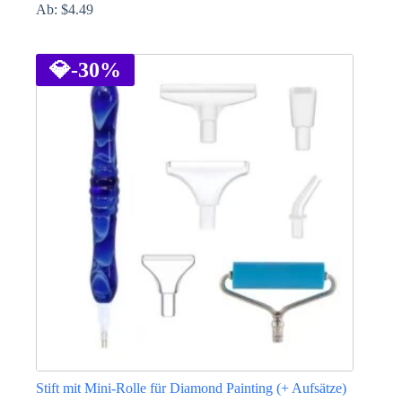
Ab:
$
4.49
Dieses
Produkt
weist
💎
-30%
mehrere
Varianten
auf.
Die
Optionen
können
auf
der
Produktseite
gewählt
werden
Stift mit Mini-Rolle für Diamond Painting (+ Aufsätze)