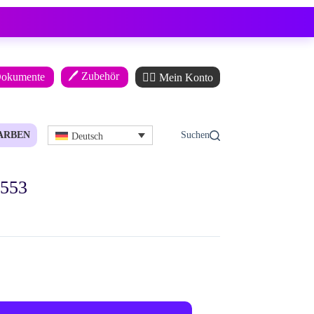
🖊️ Zubehör
Dokumente
🙋‍♂️ Mein Konto
ARBEN
Deutsch
 553