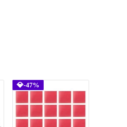
💎
-47%