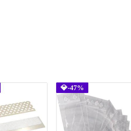
💎
-47%