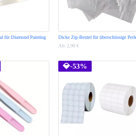
al für Diamond Painting
Dicke Zip-Beutel für überschüssige Perl
Ab:
2,90
€
Dieses
Produkt
weist
💎
-53%
mehrere
Varianten
auf.
Die
Optionen
können
auf
der
Produktseite
gewählt
werden