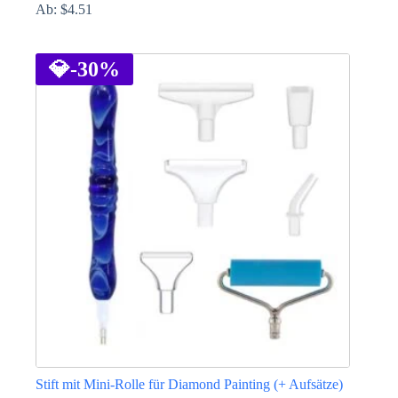
Ab:
$
4.51
Dieses
Produkt
weist
💎
-30%
mehrere
Varianten
auf.
Die
Optionen
können
auf
der
Produktseite
gewählt
werden
Stift mit Mini-Rolle für Diamond Painting (+ Aufsätze)