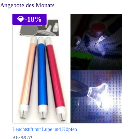
Angebote des Monats
💎
-18%
Leuchtstift mit Lupe und Köpfen
Ab:
$
6.82