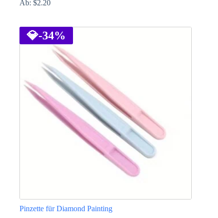
Ab:
$
2.20
Dieses
Produkt
weist
💎
-34%
mehrere
Varianten
auf.
Die
Optionen
können
auf
der
Produktseite
gewählt
werden
Pinzette für Diamond Painting