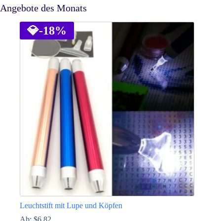
Angebote des Monats
💎
-18%
Leuchtstift mit Lupe und Köpfen
Ab:
$
6.82