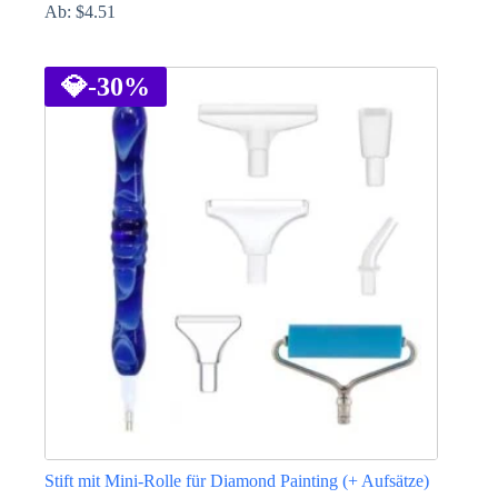
Ab:
$
4.51
Dieses
Produkt
weist
💎
-30%
mehrere
Varianten
auf.
Die
Optionen
können
auf
der
Produktseite
gewählt
werden
Stift mit Mini-Rolle für Diamond Painting (+ Aufsätze)