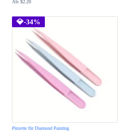
Ab:
$
2.20
Dieses
Produkt
weist
💎
-34%
mehrere
Varianten
auf.
Die
Optionen
können
auf
der
Produktseite
gewählt
werden
Pinzette für Diamond Painting