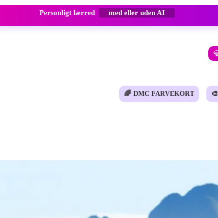
Personligt lærred
med eller uden AI

🌈
DMC FARVEKORT
🎨