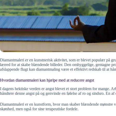
Diamantmaleri er en kunstnerisk aktivitet, som er blevet populær på g
lærred for at skabe blændende billeder. Den omhyggelige, gentagne proc
afslappende flugt kan diamantmaling være et effektivt redskab til at h
Hvordan diamantmaleri kan hjælpe med at reducere angst
I dagens hektiske verden er angst blevet et stort problem for mange. Ar
håndtere denne angst på og genvinde en følelse af ro og sindsro. En af
Diamantmaleri er en kunstform, hvor man skaber blændende mønstre ved a
skønhed, men også for sine terapeutiske fordele.