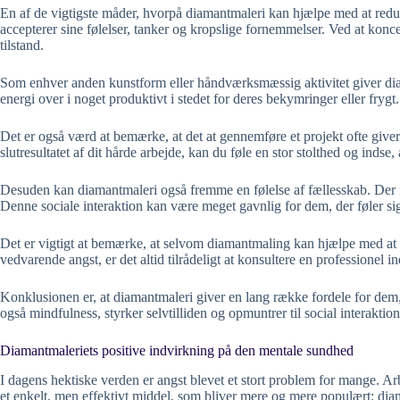
En af de vigtigste måder, hvorpå diamantmaleri kan hjælpe med at redu
accepterer sine følelser, tanker og kropslige fornemmelser. Ved at konce
tilstand.
Som enhver anden kunstform eller håndværksmæssig aktivitet giver diama
energi over i noget produktivt i stedet for deres bekymringer eller frygt.
Det er også værd at bemærke, at det at gennemføre et projekt ofte giver 
slutresultatet af dit hårde arbejde, kan du føle en stor stolthed og indse, a
Desuden kan diamantmaleri også fremme en følelse af fællesskab. Der fi
Denne sociale interaktion kan være meget gavnlig for dem, der føler sig
Det er vigtigt at bemærke, at selvom diamantmaling kan hjælpe med at hån
vedvarende angst, er det altid tilrådeligt at konsultere en professionel 
Konklusionen er, at diamantmaleri giver en lang række fordele for dem,
også mindfulness, styrker selvtilliden og opmuntrer til social interakti
Diamantmaleriets positive indvirkning på den mentale sundhed
I dagens hektiske verden er angst blevet et stort problem for mange. Arb
et enkelt, men effektivt middel, som bliver mere og mere populært: di