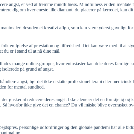
cere angst, er ved at fremme mindfulness. Mindfulness er den mentale t
ntrere dig om hver eneste lille diamant, du placerer på lærredet, kan di
ntmaleri desuden et kreativt afløb, som kan være yderst gavnligt for de
folk en følelse af præstation og tilfredshed. Det kan være med til at sty
t du er i stand til at nå dine mål.
ndes mange online-grupper, hvor entusiaster kan dele deres færdige kun
 isolerede på grund af angst.
dtere angst, bør det ikke erstatte professionel terapi eller medicinsk b
inden for mental sundhed.
 der ønsker at reducere deres angst. Ikke alene er det en fornøjelig og
on. Så hvorfor ikke give det en chance? Du vil måske blive overrasket ove
ejdspres, personlige udfordringer og den globale pandemi har alle bidrag
amantmaling.