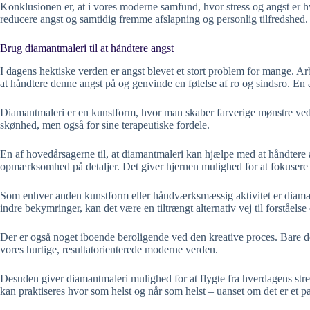
Konklusionen er, at i vores moderne samfund, hvor stress og angst er hve
reducere angst og samtidig fremme afslapning og personlig tilfredshed.
Brug diamantmaleri til at håndtere angst
I dagens hektiske verden er angst blevet et stort problem for mange. Ar
at håndtere denne angst på og genvinde en følelse af ro og sindsro. En
Diamantmaleri er en kunstform, hvor man skaber farverige mønstre ved a
skønhed, men også for sine terapeutiske fordele.
En af hovedårsagerne til, at diamantmaleri kan hjælpe med at håndtere 
opmærksomhed på detaljer. Det giver hjernen mulighed for at fokusere p
Som enhver anden kunstform eller håndværksmæssig aktivitet er diamant
indre bekymringer, kan det være en tiltrængt alternativ vej til forståelse
Der er også noget iboende beroligende ved den kreative proces. Bare det a
vores hurtige, resultatorienterede moderne verden.
Desuden giver diamantmaleri mulighed for at flygte fra hverdagens stres
kan praktiseres hvor som helst og når som helst – uanset om det er et par