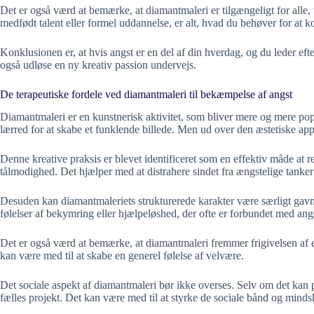
Det er også værd at bemærke, at diamantmaleri er tilgængeligt for alle, 
medfødt talent eller formel uddannelse, er alt, hvad du behøver for at 
Konklusionen er, at hvis angst er en del af din hverdag, og du leder ef
også udløse en ny kreativ passion undervejs.
De terapeutiske fordele ved diamantmaleri til bekæmpelse af angst
Diamantmaleri er en kunstnerisk aktivitet, som bliver mere og mere pop
lærred for at skabe et funklende billede. Men ud over den æstetiske ap
Denne kreative praksis er blevet identificeret som en effektiv måde a
tålmodighed. Det hjælper med at distrahere sindet fra ængstelige tanker
Desuden kan diamantmaleriets strukturerede karakter være særligt gavnli
følelser af bekymring eller hjælpeløshed, der ofte er forbundet med ang
Det er også værd at bemærke, at diamantmaleri fremmer frigivelsen af e
kan være med til at skabe en generel følelse af velvære.
Det sociale aspekt af diamantmaleri bør ikke overses. Selv om det kan 
fælles projekt. Det kan være med til at styrke de sociale bånd og mindske