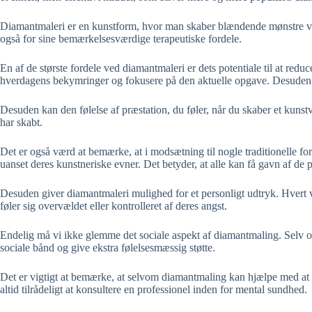
Diamantmaleri er en kunstform, hvor man skaber blændende mønstre ved 
også for sine bemærkelsesværdige terapeutiske fordele.
En af de største fordele ved diamantmaleri er dets potentiale til at red
hverdagens bekymringer og fokusere på den aktuelle opgave. Desuden k
Desuden kan den følelse af præstation, du føler, når du skaber et kunstv
har skabt.
Det er også værd at bemærke, at i modsætning til nogle traditionelle fo
uanset deres kunstneriske evner. Det betyder, at alle kan få gavn af de 
Desuden giver diamantmaleri mulighed for et personligt udtryk. Hvert v
føler sig overvældet eller kontrolleret af deres angst.
Endelig må vi ikke glemme det sociale aspekt af diamantmaling. Selv om
sociale bånd og give ekstra følelsesmæssig støtte.
Det er vigtigt at bemærke, at selvom diamantmaling kan hjælpe med at hån
altid tilrådeligt at konsultere en professionel inden for mental sundhed.