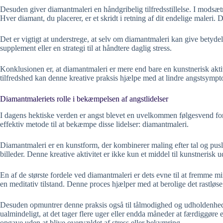
Desuden giver diamantmaleri en håndgribelig tilfredsstillelse. I modsæt
Hver diamant, du placerer, er et skridt i retning af dit endelige maleri. 
Det er vigtigt at understrege, at selv om diamantmaleri kan give betydeli
supplement eller en strategi til at håndtere daglig stress.
Konklusionen er, at diamantmaleri er mere end bare en kunstnerisk aktivi
tilfredshed kan denne kreative praksis hjælpe med at lindre angstsympt
Diamantmaleriets rolle i bekæmpelsen af angstlidelser
I dagens hektiske verden er angst blevet en uvelkommen følgesvend for
effektiv metode til at bekæmpe disse lidelser: diamantmaleri.
Diamantmaleri er en kunstform, der kombinerer maling efter tal og pusle
billeder. Denne kreative aktivitet er ikke kun et middel til kunstnerisk
En af de største fordele ved diamantmaleri er dets evne til at fremme 
en meditativ tilstand. Denne proces hjælper med at berolige det rastlø
Desuden opmuntrer denne praksis også til tålmodighed og udholdenhed –
ualmindeligt, at det tager flere uger eller endda måneder at færdiggøre 
opgave uden at blive overvældet af stress eller bekymring.