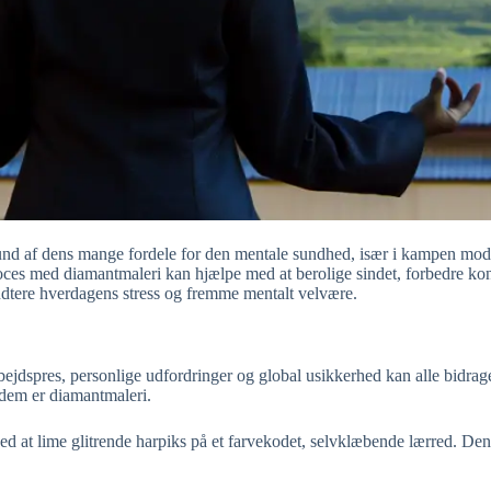
rund af dens mange fordele for den mentale sundhed, især i kampen mod
es med diamantmaleri kan hjælpe med at berolige sindet, forbedre konce
åndtere hverdagens stress og fremme mentalt velvære.
bejdspres, personlige udfordringer og global usikkerhed kan alle bidrage
 dem er diamantmaleri.
t lime glitrende harpiks på et farvekodet, selvklæbende lærred. Denne 