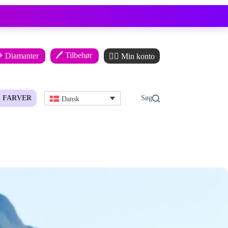
🖊️ Tilbehør
 Diamanter
🙋‍♂️ Min konto
FARVER
Dansk