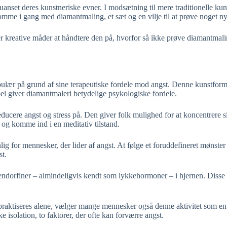
uanset deres kunstneriske evner. I modsætning til mere traditionelle kun
komme i gang med diamantmaling, et sæt og en vilje til at prøve noget ny
ter kreative måder at håndtere den på, hvorfor så ikke prøve diamantmali
ulær på grund af sine terapeutiske fordele mod angst. Denne kunstform 
pel giver diamantmaleri betydelige psykologiske fordele.
t reducere angst og stress på. Den giver folk mulighed for at koncentr
 og komme ind i en meditativ tilstand.
g for mennesker, der lider af angst. At følge et foruddefineret mønster 
st.
ndorfiner – almindeligvis kendt som lykkehormoner – i hjernen. Disse k
praktiseres alene, vælger mange mennesker også denne aktivitet som en 
 isolation, to faktorer, der ofte kan forværre angst.