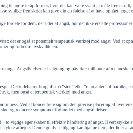
ning til andre terapiformer, hvor det kan være svært at måle fremskridt,
Disse synlige fremskridt kan give dig en følelse af at have opnået noget og
ge fordele for dem, der lider af angst, bør det ikke erstatte professionel
tet; det er også et potentielt terapeutisk værktøj mod angst. Ved at opm
omer og forbedre livskvaliteten.
 mange. Angstlidelser er i stigning og påvirker millioner af mennesker
spil. Det indebærer brug af små “sten” eller “diamanter” af harpiks, so
 udtryk, men også et terapeutisk værktøj mod angst.
mindfulness. Ved at koncentrere sig om den præcise placering af hver en
se sind og reducere symptomer forbundet med angstlidelser.
 to vigtige egenskaber til effektiv håndtering af angst. Hvert stykke 
et stykke arbejde. Denne gradvise tilgang kan hjælpe dem, der lider af an