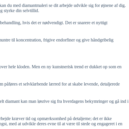
 kan du med diamantmaleri se dit arbejde udvikle sig for øjnene af dig.
 styrke din selvtillid.
 behandling, hvis det er nødvendigt. Det er snarere et nyttigt
untre til koncentration, frigive endorfiner og give håndgribelig
 over hele kloden. Men en ny kunstnerisk trend er dukket op som en
m påføres et selvklæbende lærred for at skabe levende, detaljerede
kelt diamant kan man løsrive sig fra hverdagens bekymringer og gå ind i
arbejde kræver tid og opmærksomhed på detaljerne; det er ikke
gst, med at udvikle deres evne til at være til stede og engageret i en