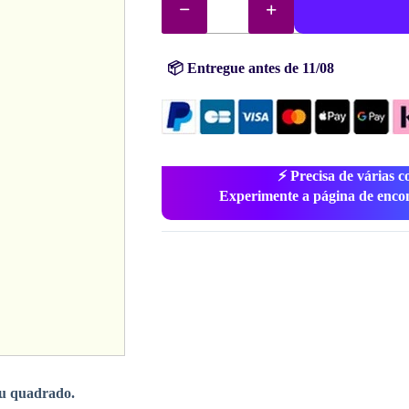
de
DMC
diamantes
(contas)
n°
📦 Entregue antes de 11/08
746
⚡ Precisa de várias c
Experimente a página de enco
u quadrado.