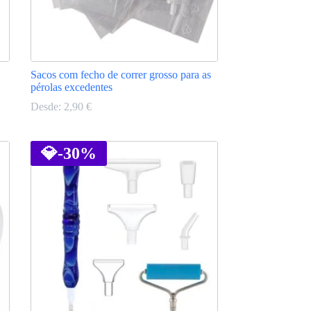
Sacos com fecho de correr grosso para as
pérolas excedentes
Desde:
2,90
€
This
product
has
💎
-30%
multiple
variants.
The
options
may
be
chosen
on
the
product
page