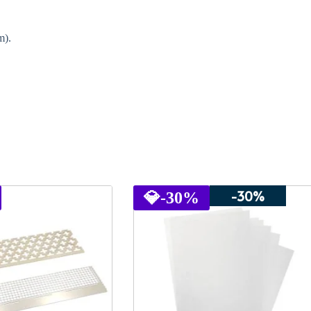
m).
-30%
💎
-30%