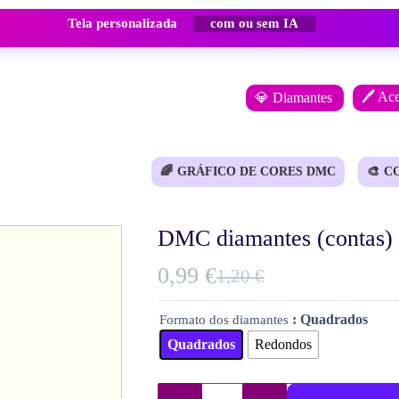
Tela personalizada
com ou sem IA
🖊️ Ac
💎 Diamantes
🌈
GRÁFICO DE CORES DMC
🎨
C
DMC diamantes (contas) 
0,99
€
1,20
€
O
O
preço
preço
: Quadrados
Formato dos diamantes
original
atual
Quadrados
Redondos
era:
é:
1,20 €.
0,99 €.
Quantidade