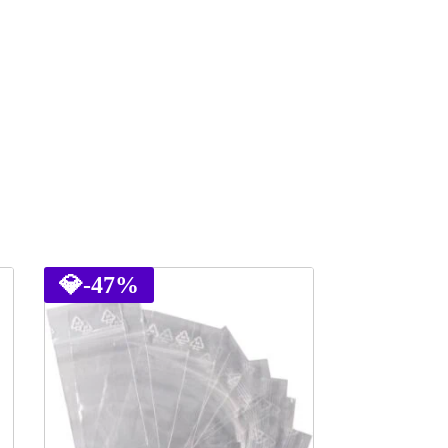
💎
-47%