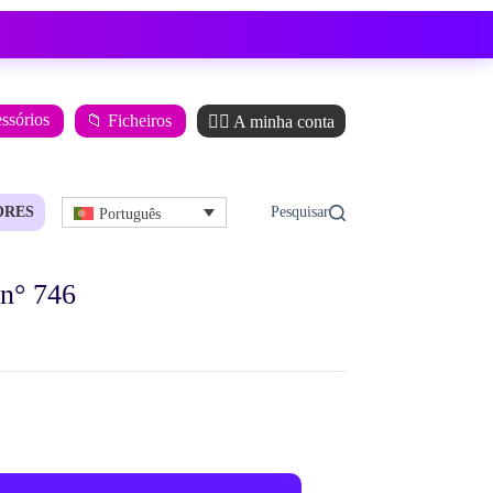
essórios
📁 Ficheiros
🙋‍♂️ A minha conta
ORES
Português
n° 746