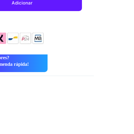
Adicionar
ores?
menda rápida!