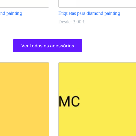
nd painting
Etiquetas para diamond painting
Desde:
3,90
€
This
product
Ver todos os acessórios
has
multiple
variants.
The
options
may
be
chosen
on
the
product
page