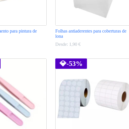
ento para pintura de
Folhas antiaderentes para coberturas de
lona
Desde:
1,90
€
This
product
has
💎
-53%
multiple
variants.
The
options
may
be
chosen
on
the
product
page