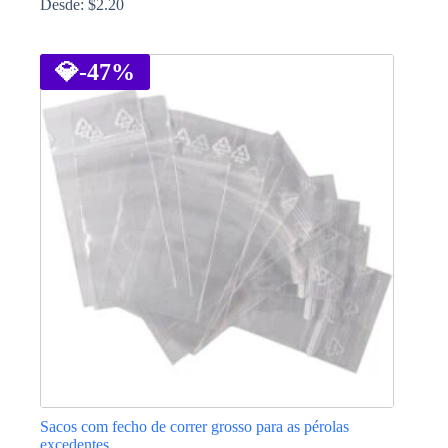
Desde:
$
2.20
This
product
has
💎
-47%
multiple
variants.
The
options
may
be
chosen
on
the
product
page
Sacos com fecho de correr grosso para as pérolas
excedentes