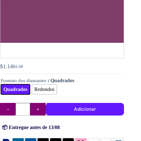
$
1.14
$
1.39
O
O
preço
preço
: Quadrados
Formato dos diamantes
original
atual
era:
é:
Quadrados
Redondos
$1.39.
$1.14.
Quantidade
Adicionar
de
DMC
diamantes
(contas)
📦 Entregue antes de 13/08
n°
552