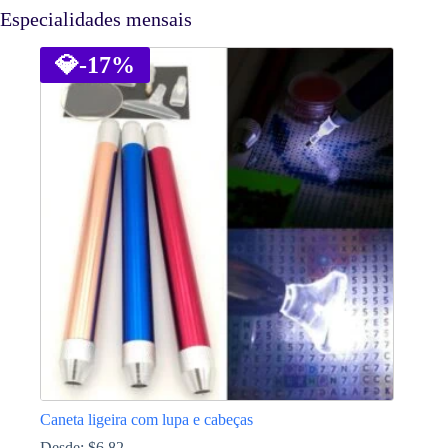
Especialidades mensais
💎
-17%
Caneta ligeira com lupa e cabeças
Desde:
$
6.82