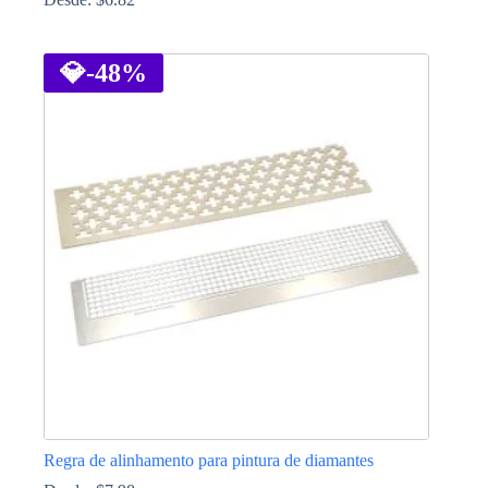
This
product
has
💎
-48%
multiple
variants.
The
options
may
be
chosen
on
the
product
page
Regra de alinhamento para pintura de diamantes