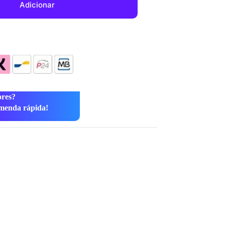
Adicionar
ores?
menda rápida!