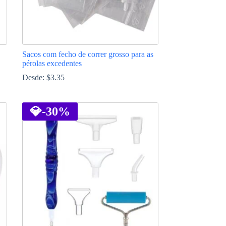
Sacos com fecho de correr grosso para as
pérolas excedentes
Desde:
$
3.35
This
product
has
💎
-30%
multiple
variants.
The
options
may
be
chosen
on
the
product
page