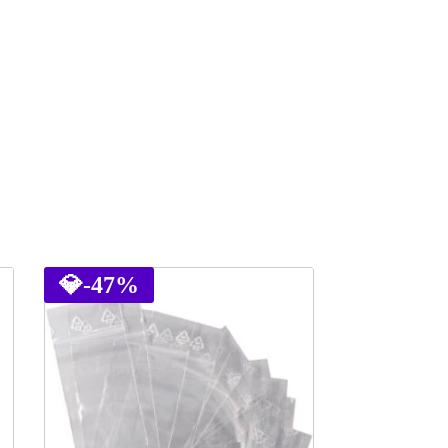
💎
-47%