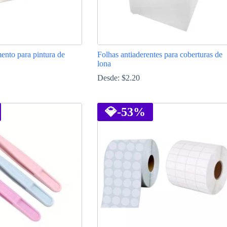
ento para pintura de
Folhas antiaderentes para coberturas de
lona
Desde:
$
2.20
This
product
has
💎
-53%
multiple
variants.
The
options
may
be
chosen
on
the
product
page