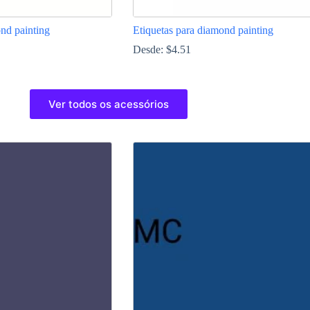
nd painting
Etiquetas para diamond painting
Desde:
$
4.51
This
product
Ver todos os acessórios
has
multiple
variants.
The
options
may
be
chosen
on
the
product
page