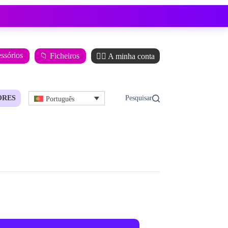
essórios
📁 Ficheiros
🙋‍♂️ A minha conta
ORES
Português