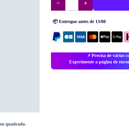
de
DMC
Diamonds
3753
📦 Entregue antes de 13/08
⚡ Precisa de várias c
Experimente a página de enco
ou quadrado.