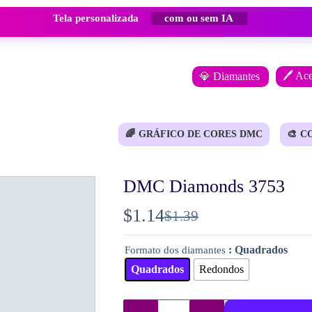
Tela personalizada
com ou sem IA
🖊️ Ac
💎 Diamantes
🌈
GRÁFICO DE CORES DMC
🎨
C
DMC Diamonds 3753
$
1.14
$
1.39
O
O
preço
preço
: Quadrados
Formato dos diamantes
original
atual
Quadrados
Redondos
era:
é:
$1.39.
$1.14.
Quantidade