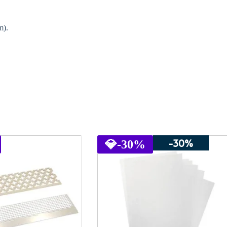
m).
-30%
💎
-30%