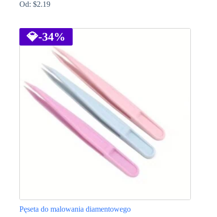
Od:
$
2.19
Ten
produkt
ma
💎
-34%
wiele
wariantów.
Opcje
można
wybrać
na
stronie
produktu
Pęseta do malowania diamentowego