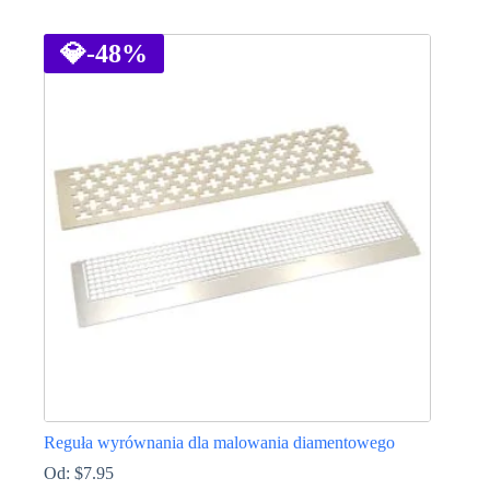
Ten
produkt
ma
💎
-48%
wiele
wariantów.
Opcje
można
wybrać
na
stronie
produktu
Reguła wyrównania dla malowania diamentowego
Od:
$
7.95