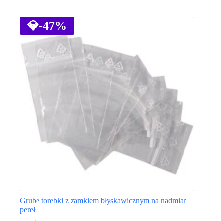
Ten
produkt
ma
💎
-47%
wiele
wariantów.
Opcje
można
wybrać
na
stronie
produktu
Grube torebki z zamkiem błyskawicznym na nadmiar
pereł