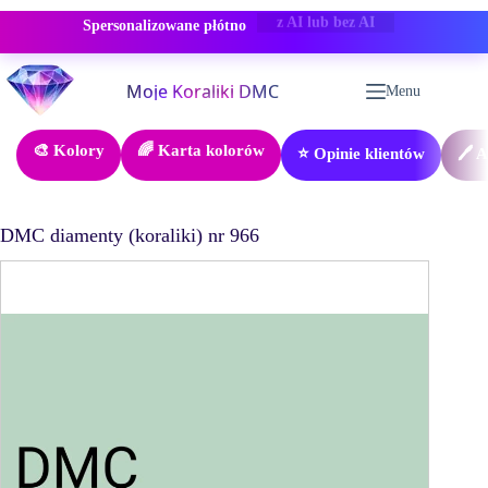
Spersonalizowane płótno
-50% RABAT
Przejdź
do
Menu
treści
🎨 Kolory
🌈 Karta kolorów
⭐ Opinie klientów
🖊️ 
DMC diamenty (koraliki) nr 966