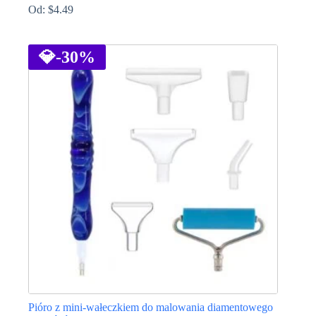
Od:
$
4.49
Ten
produkt
ma
💎
-30%
wiele
wariantów.
Opcje
można
wybrać
na
stronie
produktu
Pióro z mini-wałeczkiem do malowania diamentowego