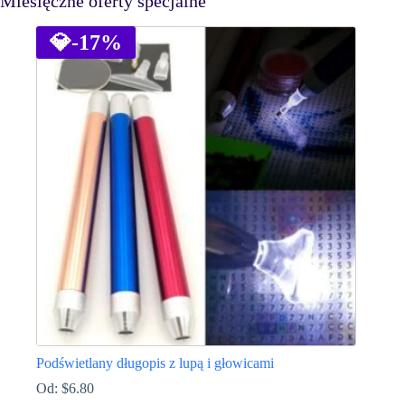
Miesięczne oferty specjalne
💎
-17%
Podświetlany długopis z lupą i głowicami
Od:
$
6.80