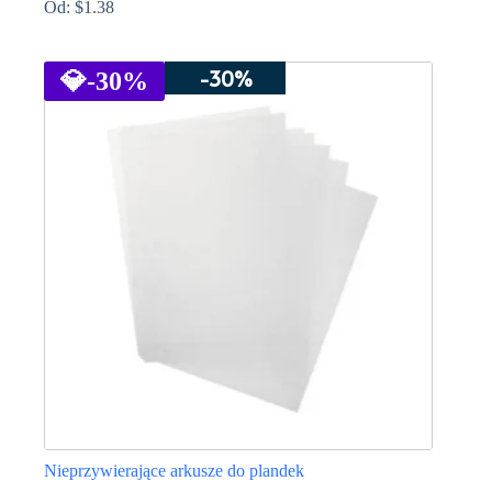
Od:
$
1.38
Ten
produkt
-30%
ma
💎
-30%
wiele
wariantów.
Opcje
można
wybrać
na
stronie
produktu
Nieprzywierające arkusze do plandek