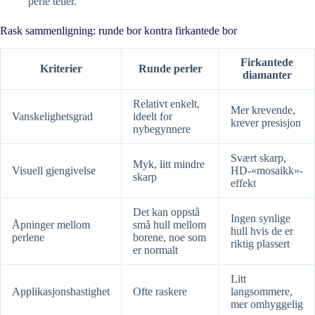
perle teller.
Rask sammenligning: runde bor kontra firkantede bor
Firkantede
Kriterier
Runde perler
diamanter
Relativt enkelt,
Mer krevende,
Vanskelighetsgrad
ideelt for
krever presisjon
nybegynnere
Svært skarp,
Myk, litt mindre
Visuell gjengivelse
HD-«mosaikk»-
skarp
effekt
Det kan oppstå
Ingen synlige
Åpninger mellom
små hull mellom
hull hvis de er
perlene
borene, noe som
riktig plassert
er normalt
Litt
Applikasjonshastighet
Ofte raskere
langsommere,
mer omhyggelig