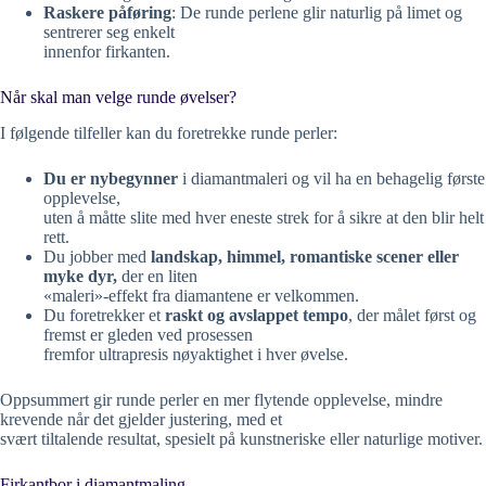
Raskere påføring
: De runde perlene glir naturlig på limet og
sentrerer seg enkelt
innenfor firkanten.
Når skal man velge runde øvelser?
I følgende tilfeller kan du foretrekke runde perler:
Du er nybegynner
i diamantmaleri og vil ha en behagelig første
opplevelse,
uten å måtte slite med hver eneste strek for å sikre at den blir helt
rett.
Du jobber med
landskap, himmel, romantiske scener eller
myke dyr,
der en liten
«maleri»-effekt fra diamantene er velkommen.
Du foretrekker et
raskt og avslappet tempo
, der målet først og
fremst er gleden ved prosessen
fremfor ultrapresis nøyaktighet i hver øvelse.
Oppsummert gir runde perler en mer flytende opplevelse, mindre
krevende når det gjelder justering, med et
svært tiltalende resultat, spesielt på kunstneriske eller naturlige motiver.
Firkantbor i diamantmaling