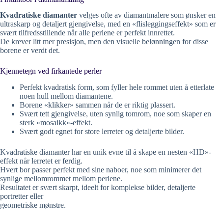
Kvadratiske diamanter
velges ofte av diamantmalere som ønsker en
ultraskarp og detaljert gjengivelse, med en «flisleggingseffekt» som er
svært tilfredsstillende når alle perlene er perfekt innrettet.
De krever litt mer presisjon, men den visuelle belønningen for disse
borene er verdt det.
Kjennetegn ved firkantede perler
Perfekt kvadratisk form, som fyller hele rommet uten å etterlate
noen hull mellom diamantene.
Borene «klikker» sammen når de er riktig plassert.
Svært tett gjengivelse, uten synlig tomrom, noe som skaper en
sterk «mosaikk»-effekt.
Svært godt egnet for store lerreter og detaljerte bilder.
Kvadratiske diamanter har en unik evne til å skape en nesten «HD»-
effekt når lerretet er ferdig.
Hvert bor passer perfekt med sine naboer, noe som minimerer det
synlige mellomrommet mellom perlene.
Resultatet er svært skarpt, ideelt for komplekse bilder, detaljerte
portretter eller
geometriske mønstre.