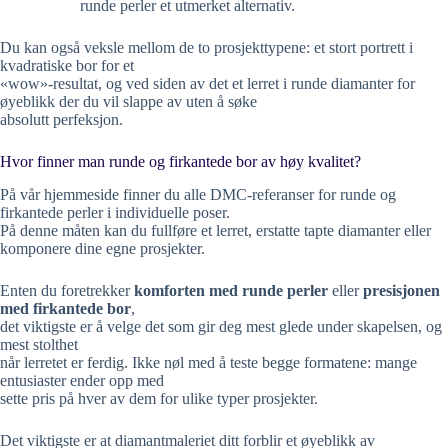
runde perler et utmerket alternativ.
Du kan også veksle mellom de to prosjekttypene: et stort portrett i
kvadratiske bor for et
«wow»-resultat, og ved siden av det et lerret i runde diamanter for
øyeblikk der du vil slappe av uten å søke
absolutt perfeksjon.
Hvor finner man runde og firkantede bor av høy kvalitet?
På vår hjemmeside finner du alle DMC-referanser for runde og
firkantede perler i individuelle poser.
På denne måten kan du fullføre et lerret, erstatte tapte diamanter eller
komponere dine egne prosjekter.
Enten du foretrekker
komforten med runde perler
eller
presisjonen
med firkantede bor
,
det viktigste er å velge det som gir deg mest glede under skapelsen, og
mest stolthet
når lerretet er ferdig. Ikke nøl med å teste begge formatene: mange
entusiaster ender opp med
sette pris på hver av dem for ulike typer prosjekter.
Det viktigste er at diamantmaleriet ditt forblir et øyeblikk av