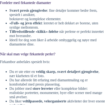
Fordeler med firkantede diamanter
Svært presis gjengivelse
: fine detaljer kommer bedre frem,
spesielt i ansikter,
bokstaver og komplekse elementer.
«Full» og jevn effekt
: lerretet er helt dekket av borene, uten
synlige mellomrom.
Tilfredsstillende «klikk»-følelse
når perlene er perfekt innrettet
mot hverandre.
Ideell for deg som liker å arbeide omhyggelig og nøye med
diamantene dine.
Når skal man velge firkantede perler?
Firkantbor anbefales spesielt hvis:
Du er ute etter en
veldig skarp, svært detaljert gjengivelse
,
nær klarheten til et foto.
Du har allerede litt erfaring med diamantmaling og er
komfortabel med presis plassering.
Du jobber med
store lerreter
eller komplekse bilder:
realistiske portretter, monumenter, byer eller scener med mange
små øvelser.
Du liker
veltilpassede, velorganiserte
aktiviteter der hver eneste