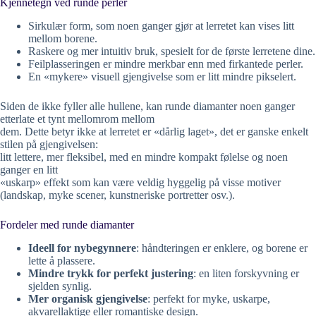
Kjennetegn ved runde perler
Sirkulær form, som noen ganger gjør at lerretet kan vises litt
mellom borene.
Raskere og mer intuitiv bruk, spesielt for de første lerretene dine.
Feilplasseringen er mindre merkbar enn med firkantede perler.
En «mykere» visuell gjengivelse som er litt mindre pikselert.
Siden de ikke fyller alle hullene, kan runde diamanter noen ganger
etterlate et tynt mellomrom mellom
dem. Dette betyr ikke at lerretet er «dårlig laget», det er ganske enkelt
stilen på gjengivelsen:
litt lettere, mer fleksibel, med en mindre kompakt følelse og noen
ganger en litt
«uskarp» effekt som kan være veldig hyggelig på visse motiver
(landskap, myke scener, kunstneriske portretter osv.).
Fordeler med runde diamanter
Ideell for nybegynnere
: håndteringen er enklere, og borene er
lette å plassere.
Mindre trykk for perfekt justering
: en liten forskyvning er
sjelden synlig.
Mer organisk gjengivelse
: perfekt for myke, uskarpe,
akvarellaktige eller romantiske design.