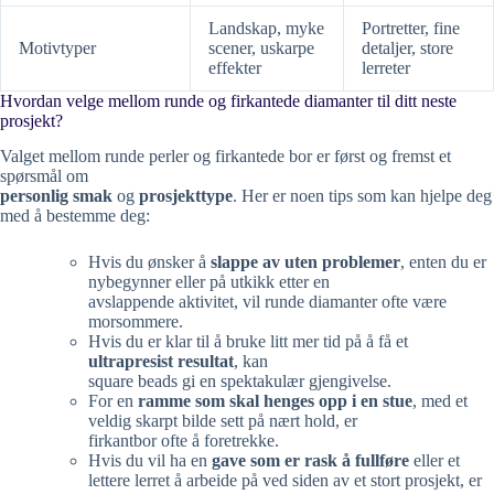
Landskap, myke
Portretter, fine
Motivtyper
scener, uskarpe
detaljer, store
effekter
lerreter
Hvordan velge mellom runde og firkantede diamanter til ditt neste
prosjekt?
Valget mellom runde perler og firkantede bor er først og fremst et
spørsmål om
personlig smak
og
prosjekttype
. Her er noen tips som kan hjelpe deg
med å bestemme deg:
Hvis du ønsker å
slappe av uten problemer
, enten du er
nybegynner eller på utkikk etter en
avslappende aktivitet, vil runde diamanter ofte være
morsommere.
Hvis du er klar til å bruke litt mer tid på å få et
ultrapresist resultat
, kan
square beads gi en spektakulær gjengivelse.
For en
ramme som skal henges opp i en stue
, med et
veldig skarpt bilde sett på nært hold, er
firkantbor ofte å foretrekke.
Hvis du vil ha en
gave som er rask å fullføre
eller et
lettere lerret å arbeide på ved siden av et stort prosjekt, er