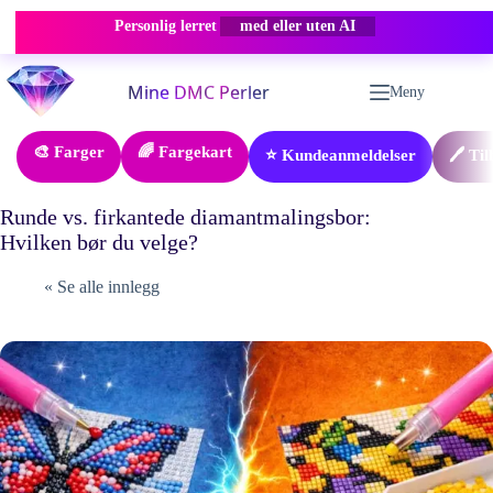
Personlig lerret
med eller uten AI
Hopp
til
Meny
innholdet
🎨 Farger
🌈 Fargekart
⭐ Kundeanmeldelser
🖊️ Ti
Runde vs. firkantede diamantmalingsbor:
Hvilken bør du velge?
« Se alle innlegg