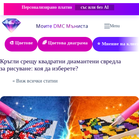
Персонализирано платно
със или без AI
Skip
to
Menu
content
🎨 Цветове
🌈 Цветова диаграма
⭐ Мнение на клие
Кръгли срещу квадратни диамантени свредла
за рисуване: коя да изберете?
« Виж всички статии