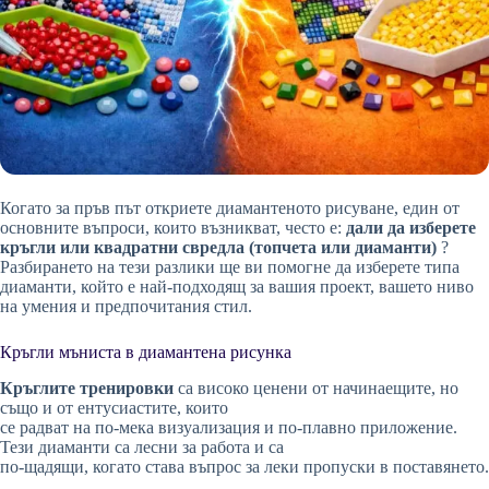
Когато за пръв път откриете диамантеното рисуване, един от
основните въпроси, които възникват, често е:
дали да изберете
кръгли или квадратни свредла (топчета или диаманти)
?
Разбирането на тези разлики ще ви помогне да изберете типа
диаманти, който е най-подходящ за вашия проект, вашето ниво
на умения и предпочитания стил.
Кръгли мъниста в диамантена рисунка
Кръглите тренировки
са високо ценени от начинаещите, но
също и от ентусиастите, които
се радват на по-мека визуализация и по-плавно приложение.
Тези диаманти са лесни за работа и са
по-щадящи, когато става въпрос за леки пропуски в поставянето.