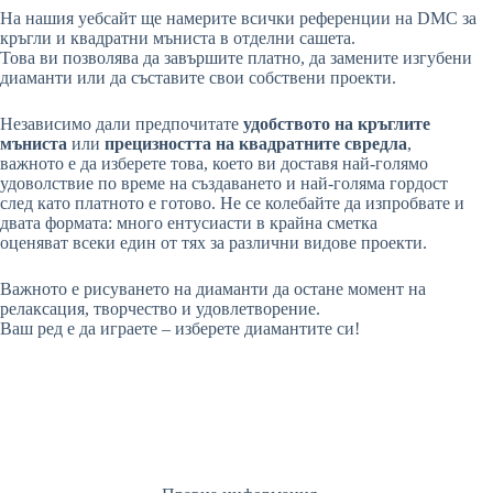
На нашия уебсайт ще намерите всички референции на DMC за
кръгли и квадратни мъниста в отделни сашета.
Това ви позволява да завършите платно, да замените изгубени
диаманти или да съставите свои собствени проекти.
Независимо дали предпочитате
удобството на кръглите
мъниста
или
прецизността на квадратните свредла
,
важното е да изберете това, което ви доставя най-голямо
удоволствие по време на създаването и най-голяма гордост
след като платното е готово. Не се колебайте да изпробвате и
двата формата: много ентусиасти в крайна сметка
оценяват всеки един от тях за различни видове проекти.
Важното е рисуването на диаманти да остане момент на
релаксация, творчество и удовлетворение.
Ваш ред е да играете – изберете диамантите си!