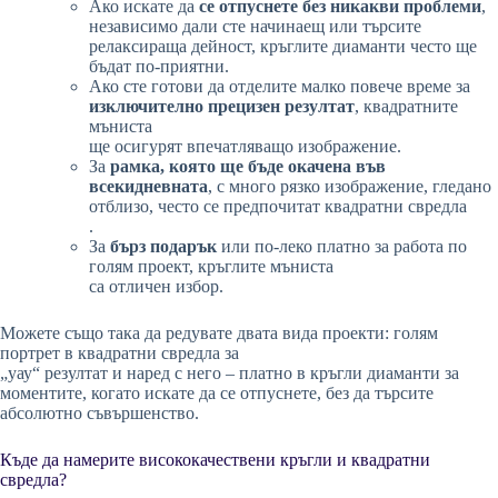
Ако искате да
се отпуснете без никакви проблеми
,
независимо дали сте начинаещ или търсите
релаксираща дейност, кръглите диаманти често ще
бъдат по-приятни.
Ако сте готови да отделите малко повече време за
изключително прецизен резултат
, квадратните
мъниста
ще осигурят впечатляващо изображение.
За
рамка, която ще бъде окачена във
всекидневната
, с много рязко изображение, гледано
отблизо, често се предпочитат квадратни свредла
.
За
бърз подарък
или по-леко платно за работа по
голям проект, кръглите мъниста
са отличен избор.
Можете също така да редувате двата вида проекти: голям
портрет в квадратни свредла за
„уау“ резултат и наред с него – платно в кръгли диаманти за
моментите, когато искате да се отпуснете, без да търсите
абсолютно съвършенство.
Къде да намерите висококачествени кръгли и квадратни
свредла?