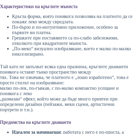
Характеристики на кръглите мъниста
Кръгла форма, която понякога позволява на платното да се
покаже леко между свредлата.
По-бързо и по-интуитивно приложение, особено за
първите ви платна.
Грешките при поставянето са по-слабо забележими,
отколкото при квадратните мъниста.
„По-меко“ визуално изобразяване, което е малко по-малко
пикселизирано.
Тъй като не запълват всяка една празнина, кръглите диаманти
понякога оставят тънко пространство между
тях. Това не означава, че платното е „лошо изработено“, това е
просто стилът на изобразяване:
малко по-лек, по-гъвкав, с по-малко компактно усещане и
понякога с леко
„размазан“ ефект, който може да бъде много приятен при
определени дизайни (пейзажи, меки сцени, артистични
портрети и т.н.).
Предимства на кръглите диаманти
Идеален за начинаещи
: работата с него е по-проста, а