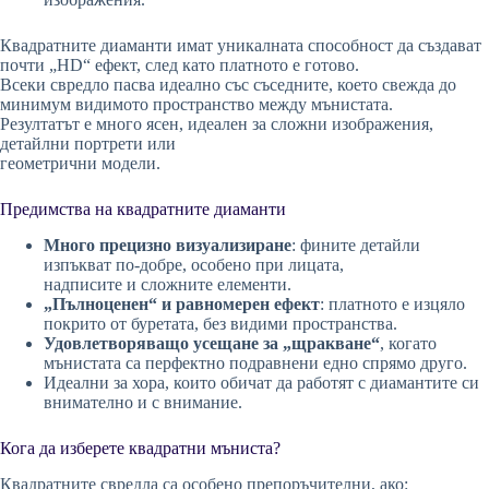
Квадратните диаманти имат уникалната способност да създават
почти „HD“ ефект, след като платното е готово.
Всеки свредло пасва идеално със съседните, което свежда до
минимум видимото пространство между мънистата.
Резултатът е много ясен, идеален за сложни изображения,
детайлни портрети или
геометрични модели.
Предимства на квадратните диаманти
Много прецизно визуализиране
: фините детайли
изпъкват по-добре, особено при лицата,
надписите и сложните елементи.
„Пълноценен“ и равномерен ефект
: платното е изцяло
покрито от буретата, без видими пространства.
Удовлетворяващо усещане за „щракване“
, когато
мънистата са перфектно подравнени едно спрямо друго.
Идеални за хора, които обичат да работят с диамантите си
внимателно и с внимание.
Кога да изберете квадратни мъниста?
Квадратните свредла са особено препоръчителни, ако: