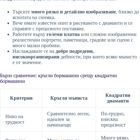
Търсите
много рязко и детайлно изобразяване
, близко до
яснотата на снимка.
Вече имате известен опит в рисуването с диаманти и се
справяте с прецизното поставяне.
Работите върху
големи платна
или сложни изображения:
реалистични портрети, паметници, градове или сцени с
много малки пробиви.
Наслаждавате се на
добре подредени,
високоорганизирани
дейности, при които всяко мънисто
е от значение.
Бързо сравнение: кръгли бормашини срещу квадратни
бормашини
Квадратни
Критерии
Кръгли мъниста
диаманти
Сравнително лесен,
По-трудно,
Ниво на
идеален за
изисква
трудност
начинаещи
прецизност
Много рязко,