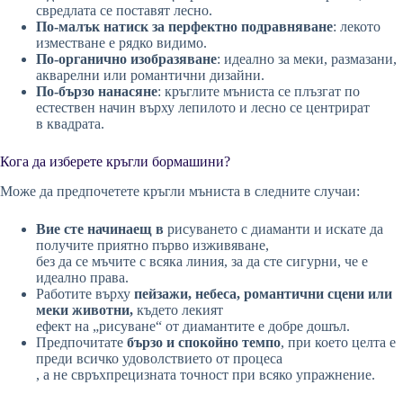
свредлата се поставят лесно.
По-малък натиск за перфектно подравняване
: лекото
изместване е рядко видимо.
По-органично изобразяване
: идеално за меки, размазани,
акварелни или романтични дизайни.
По-бързо нанасяне
: кръглите мъниста се плъзгат по
естествен начин върху лепилото и лесно се центрират
в квадрата.
Кога да изберете кръгли бормашини?
Може да предпочетете кръгли мъниста в следните случаи:
Вие сте начинаещ в
рисуването с диаманти и искате да
получите приятно първо изживяване,
без да се мъчите с всяка линия, за да сте сигурни, че е
идеално права.
Работите върху
пейзажи, небеса, романтични сцени или
меки животни,
където лекият
ефект на „рисуване“ от диамантите е добре дошъл.
Предпочитате
бързо и спокойно темпо
, при което целта е
преди всичко удоволствието от процеса
, а не свръхпрецизната точност при всяко упражнение.