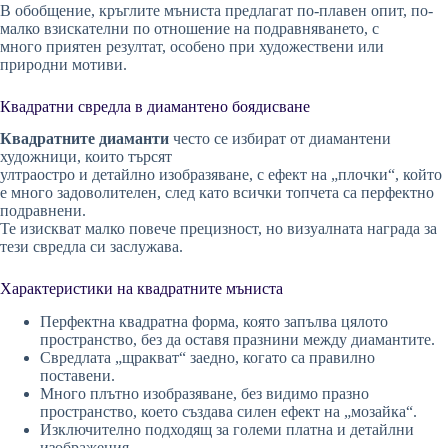
В обобщение, кръглите мъниста предлагат по-плавен опит, по-
малко взискателни по отношение на подравняването, с
много приятен резултат, особено при художествени или
природни мотиви.
Квадратни свредла в диамантено боядисване
Квадратните диаманти
често се избират от диамантени
художници, които търсят
ултраостро и детайлно изобразяване, с ефект на „плочки“, който
е много задоволителен, след като всички топчета са перфектно
подравнени.
Те изискват малко повече прецизност, но визуалната награда за
тези свредла си заслужава.
Характеристики на квадратните мъниста
Перфектна квадратна форма, която запълва цялото
пространство, без да оставя празнини между диамантите.
Свредлата „щракват“ заедно, когато са правилно
поставени.
Много плътно изобразяване, без видимо празно
пространство, което създава силен ефект на „мозайка“.
Изключително подходящ за големи платна и детайлни
изображения.