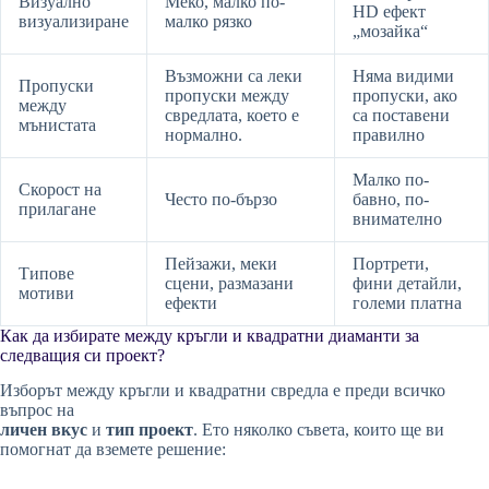
Визуално
Меко, малко по-
HD ефект
визуализиране
малко рязко
„мозайка“
Възможни са леки
Няма видими
Пропуски
пропуски между
пропуски, ако
между
свредлата, което е
са поставени
мънистата
нормално.
правилно
Малко по-
Скорост на
Често по-бързо
бавно, по-
прилагане
внимателно
Пейзажи, меки
Портрети,
Типове
сцени, размазани
фини детайли,
мотиви
ефекти
големи платна
Как да избирате между кръгли и квадратни диаманти за
следващия си проект?
Изборът между кръгли и квадратни свредла е преди всичко
въпрос на
личен вкус
и
тип проект
. Ето няколко съвета, които ще ви
помогнат да вземете решение: