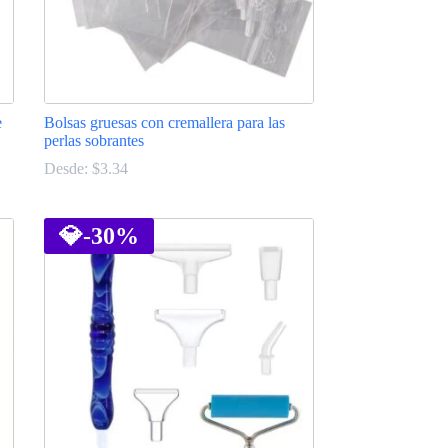
e
Bolsas gruesas con cremallera para las
perlas sobrantes
Desde:
$
3.34
Este
producto
tiene
💎
-30%
múltiples
variantes.
Las
opciones
se
pueden
elegir
en
la
página
de
producto