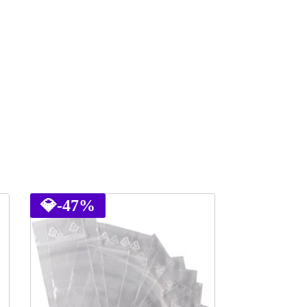
💎
-47%