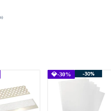
m)
-30%
💎
-30%