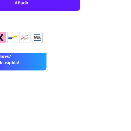
Añadir
lores?
do rápido!