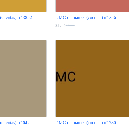
cuentas) n° 3852
DMC diamantes (cuentas) n° 356
$
1.14
$
1.38
El
El
precio
precio
Este
original
actual
producto
era:
es:
tiene
$1.38.
$1.14.
múltiples
variantes.
Las
opciones
se
pueden
elegir
en
la
página
de
producto
cuentas) n° 642
DMC diamantes (cuentas) n° 780