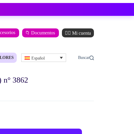
ccesorios
📁 Documentos
🙋‍♂️ Mi cuenta
LORES
Español
 n° 3862