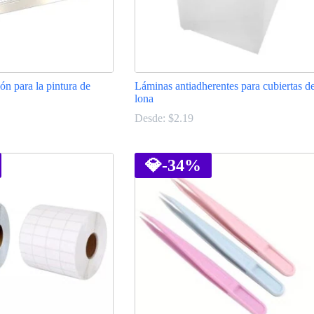
ón para la pintura de
Láminas antiadherentes para cubiertas d
lona
Desde:
$
2.19
Este
producto
tiene
💎
-34%
múltiples
variantes.
Las
opciones
se
pueden
elegir
en
la
página
de
producto