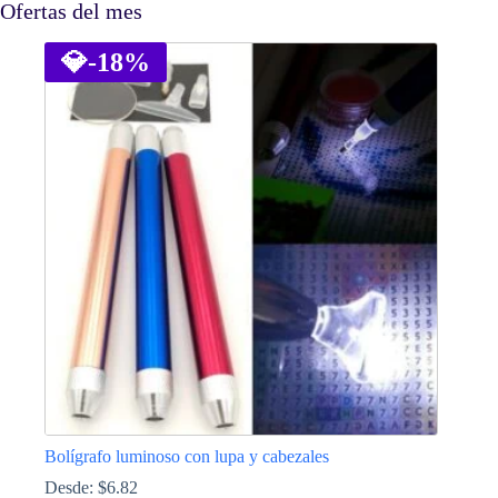
Ofertas del mes
💎
-18%
Bolígrafo luminoso con lupa y cabezales
Desde:
$
6.82