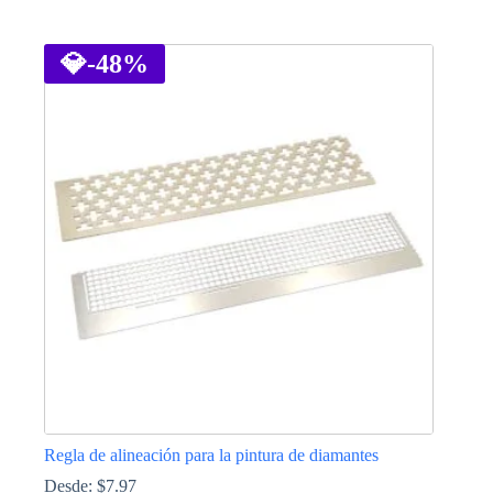
Este
producto
tiene
💎
-48%
múltiples
variantes.
Las
opciones
se
pueden
elegir
en
la
página
de
producto
Regla de alineación para la pintura de diamantes
Desde:
$
7.97