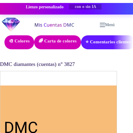
Lienzo personalizado
-50% DESCUENTO
Saltar
al
Menú
contenido
🎨 Colores
🌈 Carta de colores
⭐ Comentarios clientes
DMC diamantes (cuentas) n° 3827