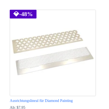
Dieses
Produkt
weist
💎
-48%
mehrere
Varianten
auf.
Die
Optionen
können
auf
der
Produktseite
gewählt
werden
Ausrichtungslineal für Diamond Painting
Ab:
$
7.95