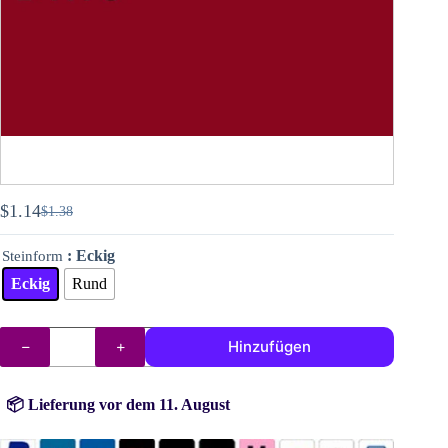
$
1.14
$
1.38
Ursprünglicher
Aktueller
Preis
Preis
: Eckig
Steinform
war:
ist:
$1.38
$1.14.
Eckig
Rund
DMC
Hinzufügen
Steine
(Perlen)
Nr.
815
📦 Lieferung vor dem 11. August
Menge