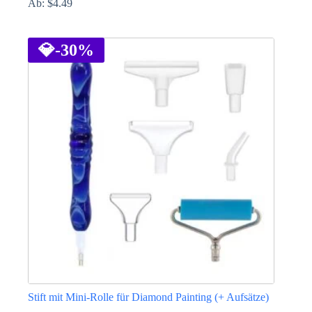
Ab:
$
4.49
Dieses
Produkt
weist
💎
-30%
mehrere
Varianten
auf.
Die
Optionen
können
auf
der
Produktseite
gewählt
werden
Stift mit Mini-Rolle für Diamond Painting (+ Aufsätze)