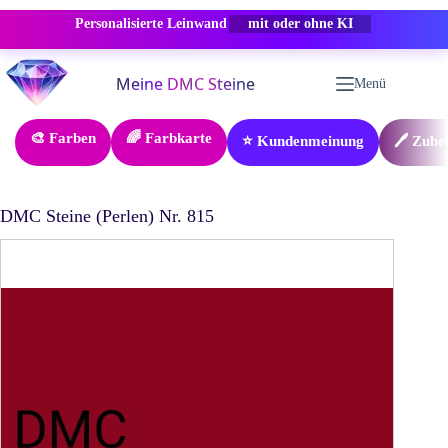
Personalisierte Leinwand
-50% RABATT
Zum
Inhalt
Menü
springen
🎨 Farben
🌈 Farbkarte
⭐ Kundenmeinung
🖊️ Zube
DMC Steine (Perlen) Nr. 815