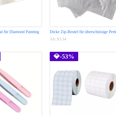
al für Diamond Painting
Dicke Zip-Beutel für überschüssige Perl
Ab:
$
3.34
Dieses
Produkt
weist
💎
-53%
mehrere
Varianten
auf.
Die
Optionen
können
auf
der
Produktseite
gewählt
werden