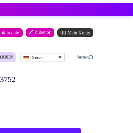
🖊️ Zubehör
Dokumente
🙋‍♂️ Mein Konto
ARBEN
Deutsch
 3752