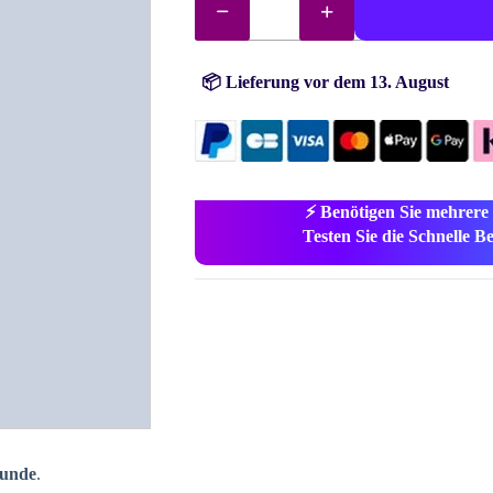
Steine
(Perlen)
Nr.
3752
Menge
📦 Lieferung vor dem 13. August
⚡ Benötigen Sie mehrere
Testen Sie die Schnelle Bes
runde
.