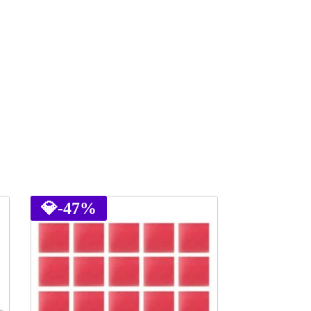
💎
-47%