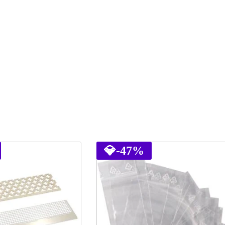
💎
-47%