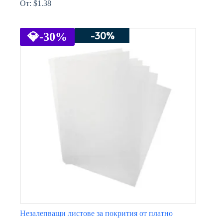
От:
$
1.38
This
product
-30%
has
💎
-30%
multiple
variants.
The
options
may
be
chosen
on
the
product
page
Незалепващи листове за покрития от платно