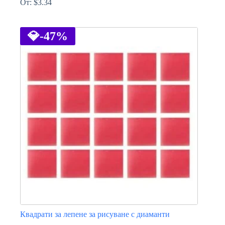
От:
$
3.34
This
product
has
💎
-47%
multiple
variants.
The
options
may
be
chosen
on
the
product
page
Квадрати за лепене за рисуване с диаманти