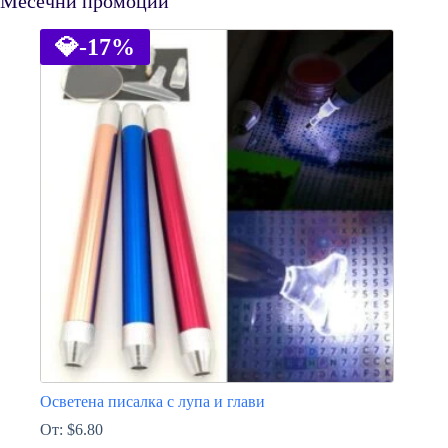
Месечни промоции
💎
-17%
Осветена писалка с лупа и глави
От:
$
6.80