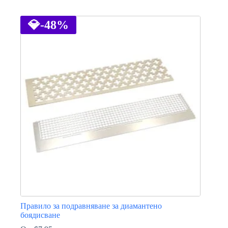
This
product
has
💎
-48%
multiple
variants.
The
options
may
be
chosen
on
the
product
page
Правило за подравняване за диамантено
боядисване