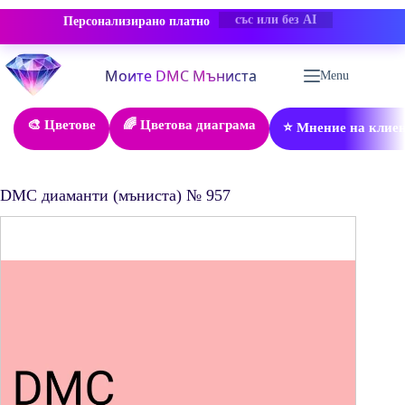
Персонализирано платно
-50% ОТСТЪПКА
Skip
to
Menu
content
🎨 Цветове
🌈 Цветова диаграма
⭐ Мнение на клие
DMC диаманти (мъниста) № 957