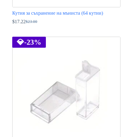
Кутия за съхранение на мъниста (64 кутии)
$
17.22
$
23.00
Original
Текущата
price
цена
was:
е:
$23.00.
$17.22.
💎
-23%