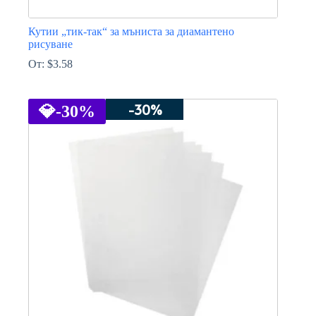
Кутии „тик-так“ за мъниста за диамантено
рисуване
От:
$
3.58
This
product
-30%
has
💎
-30%
multiple
variants.
The
options
may
be
chosen
on
the
product
page