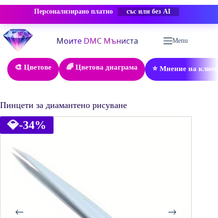
Персонализирано платно
-50% ОТСТЪПКА
Skip
to
Menu
content
🎨 Цветове
🌈 Цветова диаграма
⭐ Мнение на клие
Пинцети за диамантено рисуване
💎
-34%