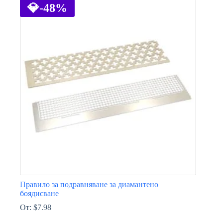
has
💎
-48%
multiple
variants.
The
options
may
be
chosen
on
the
product
page
Правило за подравняване за диамантено
боядисване
От:
$
7.98
This