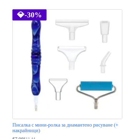
This
product
has
💎
-30%
multiple
variants.
The
options
may
be
chosen
on
the
product
page
Писалка с мини-ролка за диамантено рисуване (+
накрайници)