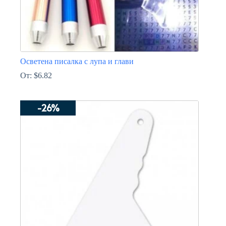
Осветена писалка с лупа и глави
От:
$
6.82
This
product
-26%
has
multiple
variants.
The
options
may
be
chosen
on
the
product
page