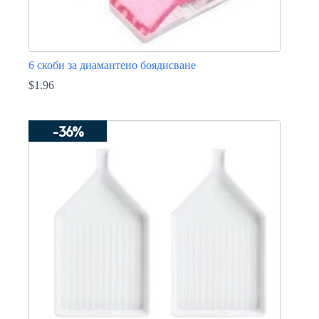
6 скоби за диамантено боядисване
$
1.96
This
product
-36%
has
multiple
variants.
The
options
may
be
chosen
on
the
product
page