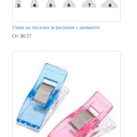
Глави на писалки за рисуване с диаманти
От:
$
0.57
This
product
has
multiple
variants.
The
options
may
be
chosen
on
the
product
page