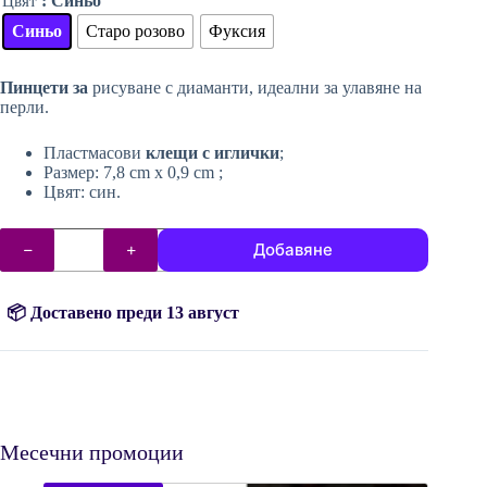
: Синьо
Цвят
was:
е:
$1.72.
$1.14.
Синьо
Старо розово
Фуксия
Пинцети за
рисуване с диаманти, идеални за улавяне на
перли.
Пластмасови
клещи с иглички
;
Размер: 7,8 cm x 0,9 cm ;
Цвят: син.
количество
Добавяне
за
Пинцети
за
диамантено
📦 Доставено преди 13 август
рисуване
Месечни промоции