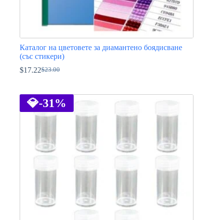
Каталог на цветовете за диамантено боядисване
(със стикери)
$
17.22
$
23.00
Original
Текущата
price
цена
was:
е:
$23.00.
$17.22.
💎
-31%