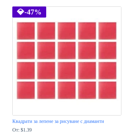
product
has
💎
-47%
multiple
variants.
The
options
may
be
chosen
on
the
product
page
Квадрати за лепене за рисуване с диаманти
От:
$
1.39