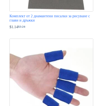
Комплект от 2 диамантени писалки за рисуване с
глави и дръжки
$
1.14
$
3.24
Original
Текущата
price
цена
was:
е:
$3.24.
$1.14.