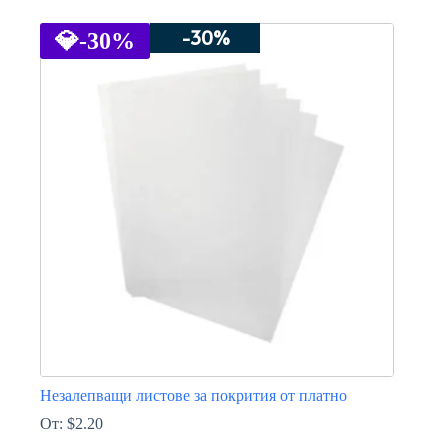
This
product
-30%
has
💎
-30%
multiple
variants.
The
options
may
be
chosen
on
the
product
page
Незалепващи листове за покрития от платно
От:
$
2.20