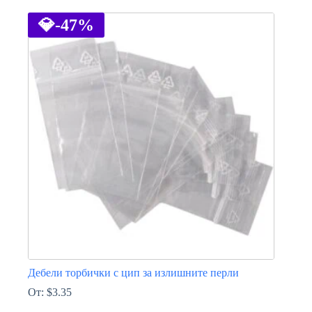
product
has
💎
-47%
multiple
variants.
The
options
may
be
chosen
on
the
product
page
Дебели торбички с цип за излишните перли
От:
$
3.35
This