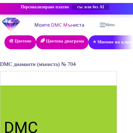
Персонализирано платно
-50% ОТСТЪПКА
Skip
to
Menu
content
🎨 Цветове
🌈 Цветова диаграма
⭐ Мнение на клие
DMC диаманти (мъниста) № 704