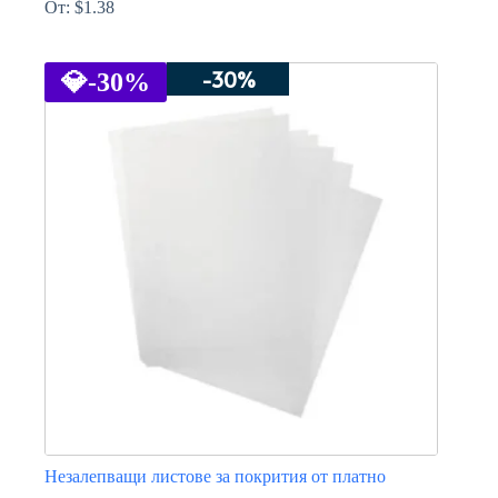
От:
$
1.38
This
product
-30%
has
💎
-30%
multiple
variants.
The
options
may
be
chosen
on
the
product
page
Незалепващи листове за покрития от платно