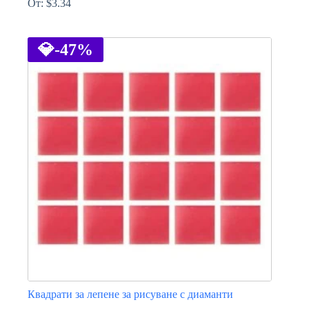
От:
$
3.34
This
product
has
💎
-47%
multiple
variants.
The
options
may
be
chosen
on
the
product
page
Квадрати за лепене за рисуване с диаманти