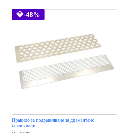
This
product
has
💎
-48%
multiple
variants.
The
options
may
be
chosen
on
the
product
page
Правило за подравняване за диамантено
боядисване