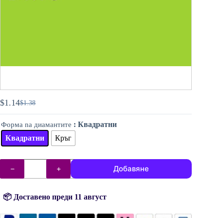
$
1.14
$
1.38
Original
Текущата
price
цена
: Квадратни
Форма na диамантите
was:
е:
$1.38.
$1.14.
Квадратни
Кръг
количество
Добавяне
за
DMC
диаманти
(мъниста)
📦 Доставено преди 11 август
№
704