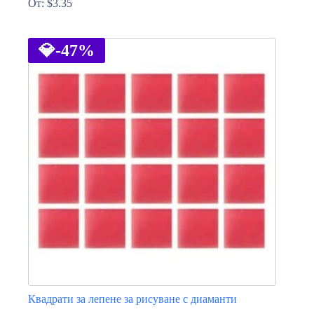
От:
$
3.35
This
product
has
💎
-47%
multiple
variants.
The
options
may
be
chosen
on
the
product
page
Квадрати за лепене за рисуване с диаманти