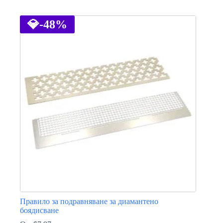
This
product
has
💎
-48%
multiple
variants.
The
options
may
be
chosen
on
the
product
page
Правило за подравняване за диамантено
боядисване