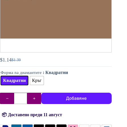
$
1.14
$
1.39
Original
Текущата
price
цена
: Квадратни
Форма na диамантите
was:
е:
$1.39.
$1.14.
Квадратни
Кръг
количество
Добавяне
за
DMC
диаманти
(мъниста)
📦 Доставено преди 11 август
№
611