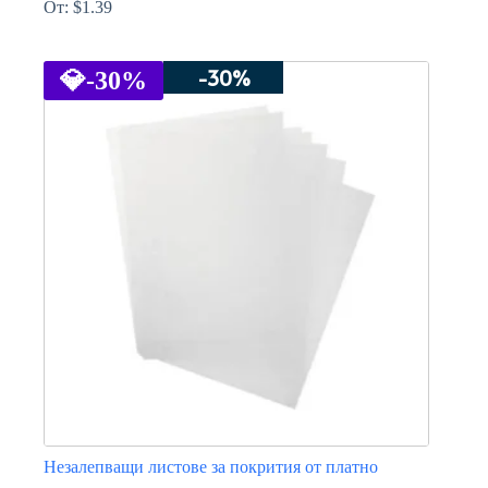
От:
$
1.39
This
product
-30%
has
💎
-30%
multiple
variants.
The
options
may
be
chosen
on
the
product
page
Незалепващи листове за покрития от платно