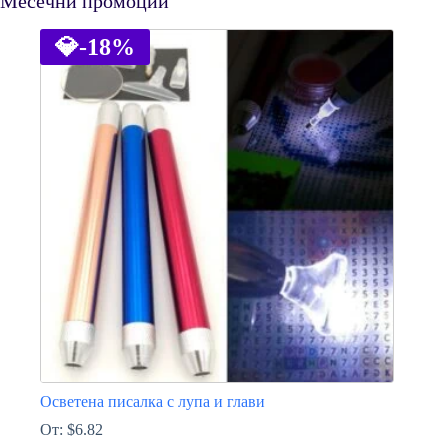
Месечни промоции
💎
-18%
Осветена писалка с лупа и глави
От:
$
6.82