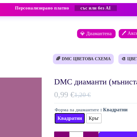
Персонализирано платно
със или без AI
🖊️ Акс
💎 Диамантена
🌈
DMC ЦВЕТОВА СХЕМА
🎨
ЦВЕ
DMC диаманти (мънист
0,99
€
1,20
€
Original
Текущата
price
цена
: Квадратни
Форма na диамантите
was:
е:
Квадратни
Кръг
1,20 €.
0,99 €.
количество