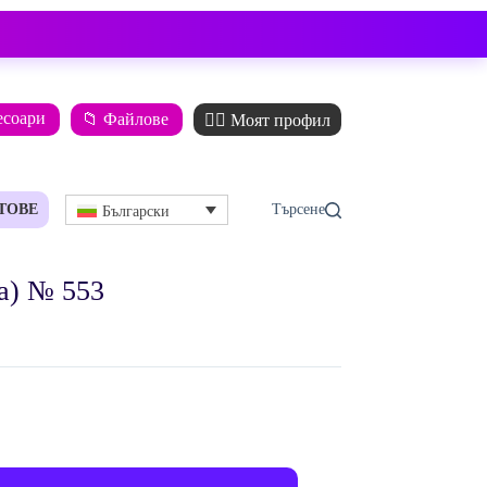
есоари
📁 Файлове
🙋‍♂️ Моят профил
ТОВЕ
Български
а) № 553