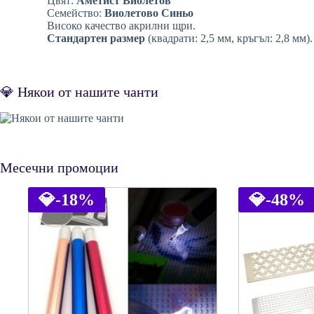
Цвят:
Аметист Виолетов
Семейство:
Виолетово Синьо
Високо качество акрилни щри.
Стандартен размер
(квадрати: 2,5 мм, кръгъл: 2,8 мм).
💎 Някои от нашите чанти
Месечни промоции
💎
-18%
💎
-48%