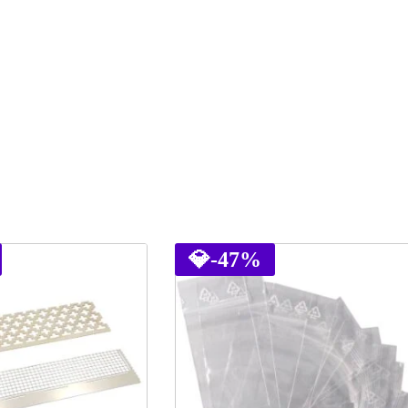
💎
-47%