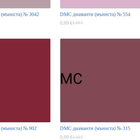
(мъниста) № 3042
DMC диаманти (мъниста) № 554
0,99
€
1,20
€
Original
Текущата
price
цена
This
was:
е:
product
1,20 €.
0,99 €.
has
multiple
variants.
The
options
may
be
chosen
on
the
product
page
(мъниста) № 902
DMC диаманти (мъниста) № 315
0,99
€
1,20
€
Original
Текущата