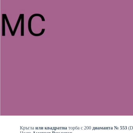
Кръгла
или квадратна
торба с 200
диаманта № 553
(D