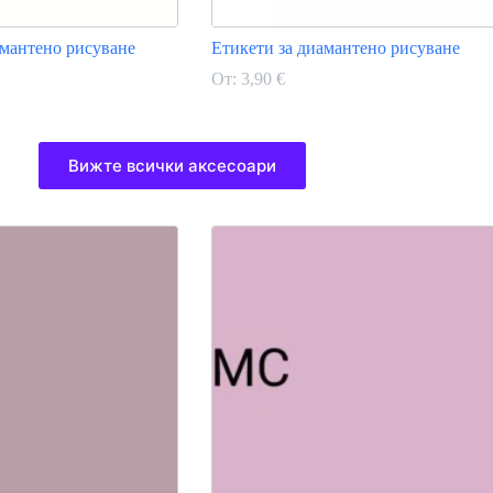
мантено рисуване
Етикети за диамантено рисуване
От:
3,90
€
This
product
Вижте всички аксесоари
has
multiple
variants.
The
options
may
be
chosen
on
the
product
page