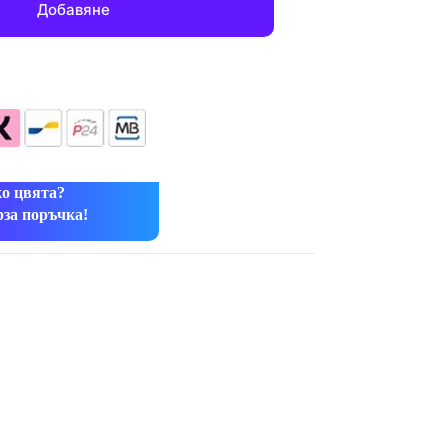
Добавяне
ко цвята?
рза поръчка!