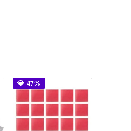
💎
-47%