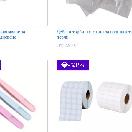
равняване за
Дебели торбички с цип за излишнит
ядисване
перли
От:
2,90
€
This
product
has
💎
-53%
multiple
variants.
The
options
may
be
chosen
on
the
product
page